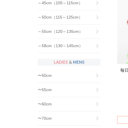
～45cm（105～115cm）
～50cm（115～125cm）
～55cm（120～135cm）
～58cm（130～145cm）
LADIES
&
MENS
毎
〜50cm
〜55cm
〜60cm
〜70cm