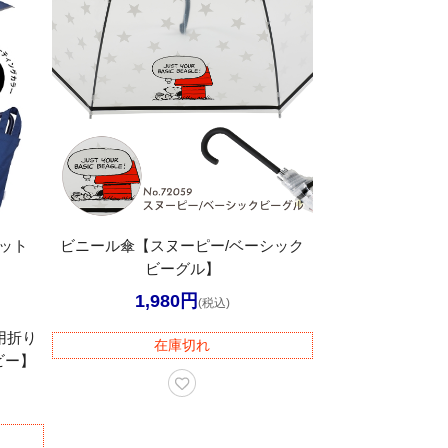
カット
ビニール傘【スヌーピー/ベーシック
ビーグル】
1,980円
(税込)
用折り
在庫切れ
ビー】