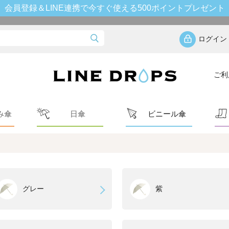
会員登録＆LINE連携で今すぐ使える500ポイントプレゼント
ログイン
ご利
み傘
日傘
ビニール傘
グレー
紫