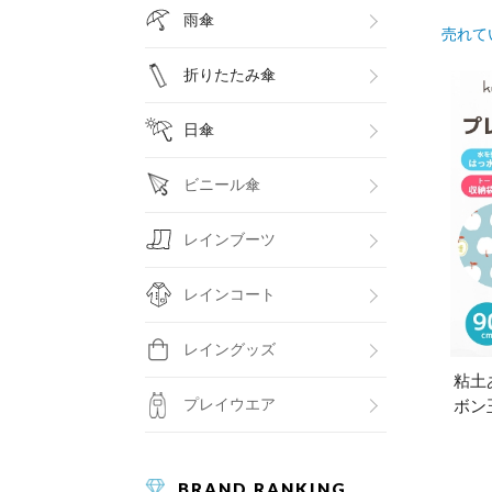
雨傘
売れて
折りたたみ傘
日傘
ビニール傘
レインブーツ
レインコート
レイングッズ
粘土
プレイウエア
ボン
BRAND RANKING