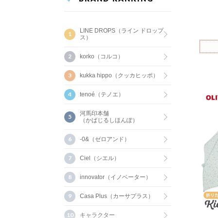
LINE DROPS（ライン ドロップ
ス）
korko（コルコ）
kukka hippo（クッカヒッポ）
tenoé（テノエ）
河馬印本舗
（かばじるしほんぽ）
-0&（ゼロアンド）
Ciel（シエル）
innovator（イノベーター）
Casa Plus（カーサプラス）
キャラクター