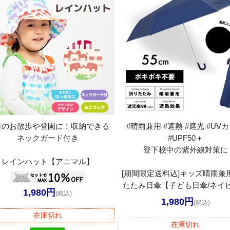
日のお散歩や登園に！収納できる
#晴雨兼用 #遮熱 #遮光 #UV
ネックガード付き
#UPF50＋
登下校中の紫外線対策に
レインハット【アニマル】
[期間限定送料込]キッズ晴雨兼
たたみ日傘【子ども日傘/ネイ
1,980円
(税込)
1,980円
(税込)
在庫切れ
在庫切れ