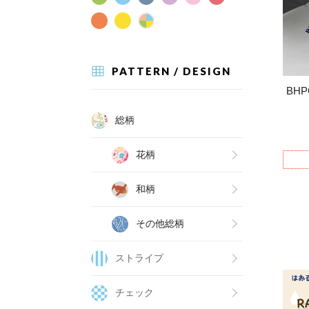
PATTERN / DESIGN
BH
総柄
花柄
和柄
その他総柄
ストライプ
チェック