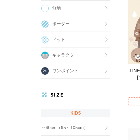
無地
ボーダー
ドット
キャラクター
LI
ワンポイント
【
SIZE
KIDS
～40cm（95～105cm）