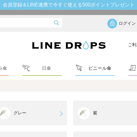
会員登録＆LINE連携で今すぐ使える500ポイントプレゼント
ログイン
ご利
み傘
日傘
ビニール傘
グレー
紫