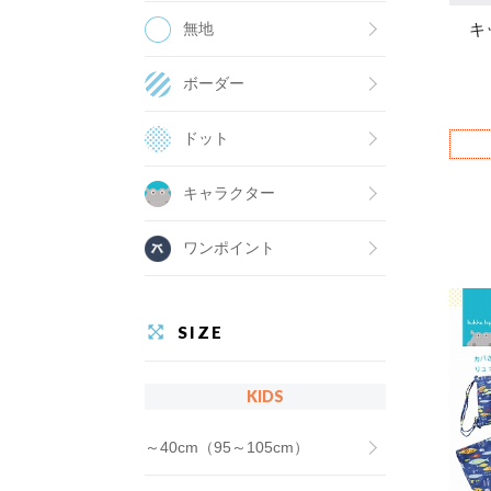
無地
キ
ボーダー
ドット
キャラクター
ワンポイント
SIZE
KIDS
～40cm（95～105cm）