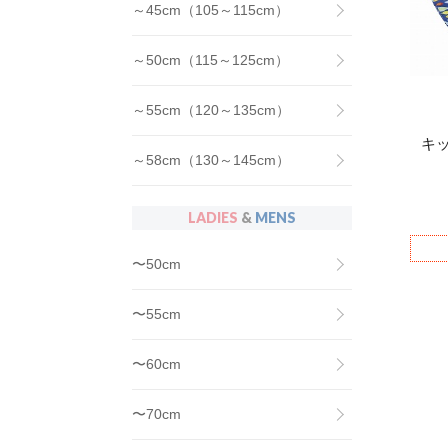
～45cm（105～115cm）
～50cm（115～125cm）
～55cm（120～135cm）
キ
～58cm（130～145cm）
LADIES
&
MENS
〜50cm
〜55cm
〜60cm
〜70cm