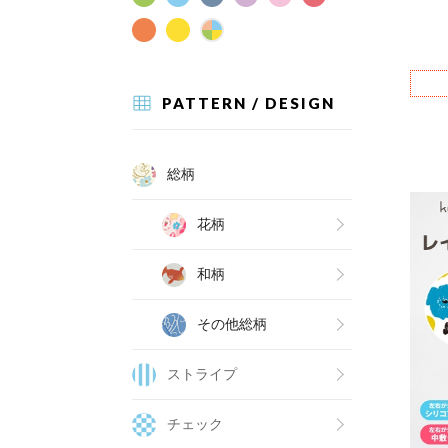
PATTERN / DESIGN
総柄
花柄
和柄
その他総柄
ストライプ
チェック