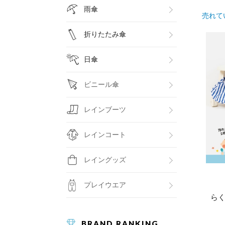
雨傘
売れて
折りたたみ傘
日傘
ビニール傘
レインブーツ
レインコート
レイングッズ
プレイウエア
らく
BRAND RANKING