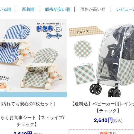
いる順
新着順
価格が安い順
価格が高い順
レビュー
[汚れても安心の2枚セット]
【送料込】ベビーカー用レイン
【チェック】
らくお食事シート【ストライプ/
2,640円
(税込)
チェック】
2,640円
在庫切れ