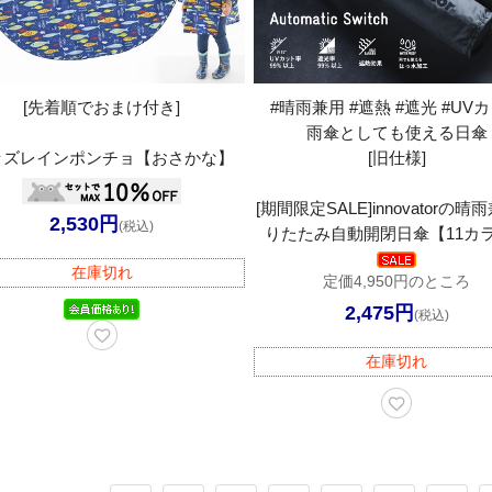
[先着順でおまけ付き]
#晴雨兼用 #遮熱 #遮光 #UV
雨傘としても使える日傘
ッズレインポンチョ【おさかな】
[旧仕様]
[期間限定SALE]innovatorの
2,530円
(税込)
りたたみ自動開閉日傘【11カ
在庫切れ
定価4,950円のところ
2,475円
(税込)
在庫切れ