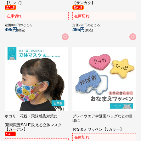
【リンゴ】
【サンカク】
在庫切れ
在庫切れ
定価990円のところ
定価990円のところ
495円
495円
(税込)
(税込)
ホコリ・花粉・飛沫感染対策に
プレイウエアや登園バッグなどの目
印に
[期間限定SALE]洗える立体マスク
【ガーデン】
おなまえワッペン【3カラー】
在庫切れ