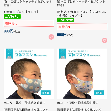
[食べこぼしをキャッチするポケット
[食べこぼしをキャッチするポケット
付き]
付き]
お食事エプロン【リンゴ】
[送料込]お食事エプロン【しゅわしゅ
わレモンサイダー】
在庫切れ
在庫切れ
990円
(税込)
990円
(税込)
ホコリ・花粉・飛沫感染対策に
ホコリ・花粉・飛沫感染対策に
[期間限定SALE]洗える立体マスク
[期間限定SALE]洗える立体マスク