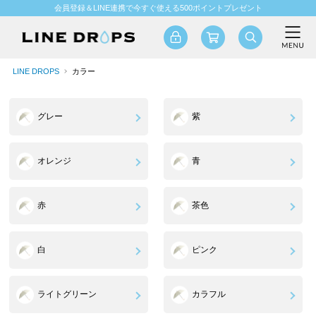
会員登録＆LINE連携で今すぐ使える500ポイントプレゼント
LINE DROPS
カラー
グレー
紫
オレンジ
青
赤
茶色
白
ピンク
ライトグリーン
カラフル