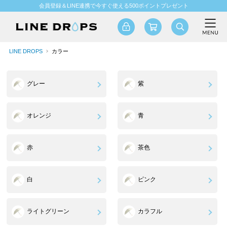
会員登録＆LINE連携で今すぐ使える500ポイントプレゼント
LINE DROPS
カラー
グレー
紫
オレンジ
青
赤
茶色
白
ピンク
ライトグリーン
カラフル