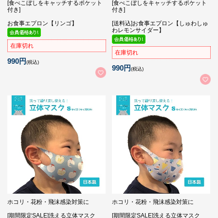
[食べこぼしをキャッチするポケット
[食べこぼしをキャッチするポケット
付き]
付き]
お食事エプロン【リンゴ】
[送料込]お食事エプロン【しゅわしゅ
わレモンサイダー】
在庫切れ
在庫切れ
990円
(税込)
990円
(税込)
ホコリ・花粉・飛沫感染対策に
ホコリ・花粉・飛沫感染対策に
[期間限定SALE]洗える立体マスク
[期間限定SALE]洗える立体マスク