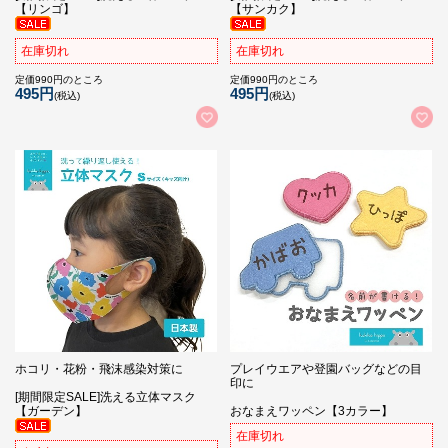
【リンゴ】
【サンカク】
在庫切れ
在庫切れ
定価990円のところ
定価990円のところ
495円
495円
(税込)
(税込)
ホコリ・花粉・飛沫感染対策に
プレイウエアや登園バッグなどの目
印に
[期間限定SALE]洗える立体マスク
【ガーデン】
おなまえワッペン【3カラー】
在庫切れ