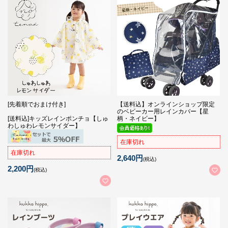
[先着順でおまけ付き]
【送料込】オンラインショップ限定
のベビーカー用レインカバー【星
[送料込]キッズレインポンチョ【しゅ
柄・ネイビー】
わしゅわレモンサイダー】
在庫切れ
在庫切れ
2,640円
(税込)
2,200円
(税込)