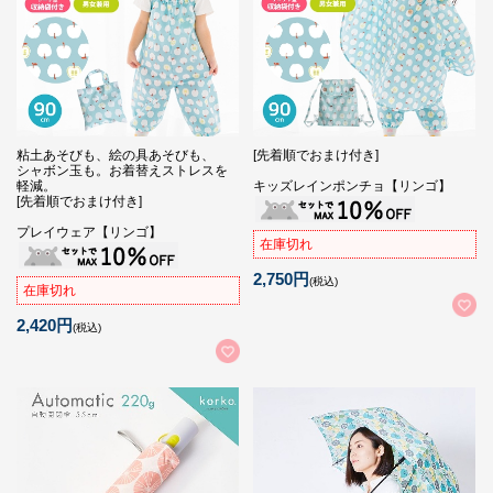
粘土あそびも、絵の具あそびも、
[先着順でおまけ付き]
シャボン玉も。お着替えストレスを
軽減。
キッズレインポンチョ【リンゴ】
[先着順でおまけ付き]
プレイウェア【リンゴ】
在庫切れ
2,750円
(税込)
在庫切れ
2,420円
(税込)