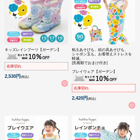
キッズレインブーツ【ガーデン】
粘土あそびも、絵の具あそびも、
シャボン玉も。お着替えストレスを
軽減。
[先着順でおまけ付き]
在庫切れ
プレイウェア【ガーデン】
2,530円
(税込)
在庫切れ
2,420円
(税込)