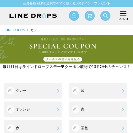
会員登録＆LINE連携で今すぐ使える500ポイントプレゼント
LINE DROPS
カラー
毎月11日はラインドロップスデー💖クーポン取得で10％OFFのチャンス！
グレー
紫
オレンジ
青
赤
茶色