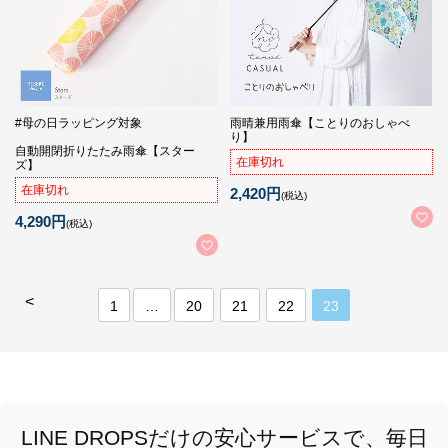
#母の日ラッピング対象
雨晴兼用雨傘【ことりのおしゃべ
り】
自動開閉折りたたみ雨傘【スター
在庫切れ
ズ】
在庫切れ
2,420円
(税込)
4,290円
(税込)
<
1
…
20
21
22
23
LINE DROPSだけの安心サービスで、毎日