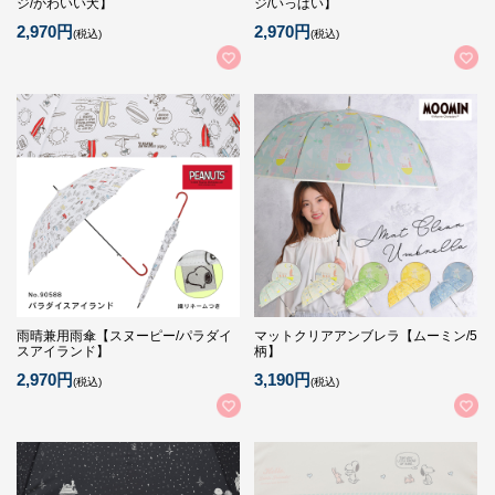
ジ/かわいい犬】
ジ/いっぱい】
2,970円
2,970円
(税込)
(税込)
雨晴兼用雨傘【スヌーピー/パラダイ
マットクリアアンブレラ【ムーミン/5
スアイランド】
柄】
2,970円
3,190円
(税込)
(税込)