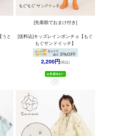
[先着順でおまけ付き]
【うと
[送料込]キッズレインポンチョ【もぐ
もぐサンドイッチ】
2,200円
(税込)