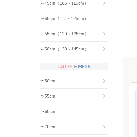
～45cm（105～115cm）
～50cm（115～125cm）
～55cm（120～135cm）
～58cm（130～145cm）
LADIES
&
MENS
〜50cm
〜55cm
〜60cm
〜70cm