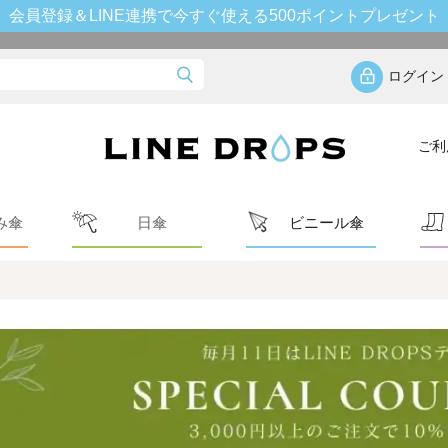
会員登録＆LINE連携で今すぐ使える500ポイントプレゼント
ログイン
ご利
み傘
日傘
ビニール傘