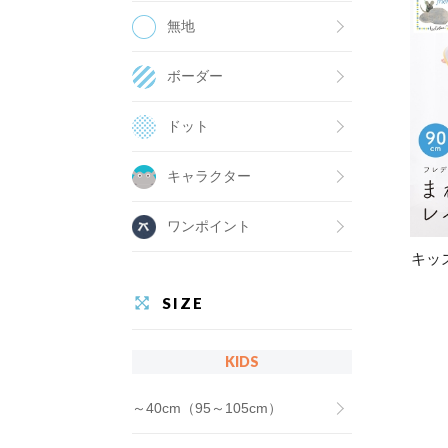
無地
ボーダー
ドット
キャラクター
ワンポイント
キッ
SIZE
KIDS
～40cm（95～105cm）