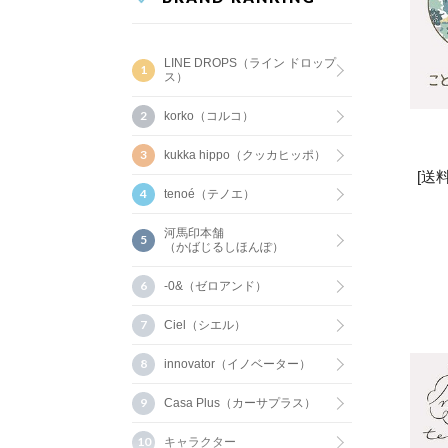
LINE DROPS（ライン ドロップ
ス）
korko（コルコ）
kukka hippo（クッカヒッポ）
[送
tenoé（テノエ）
河馬印本舗
（かばじるしほんぽ）
-0&（ゼロアンド）
Ciel（シエル）
innovator（イノベーター）
Casa Plus（カーサプラス）
キャラクター