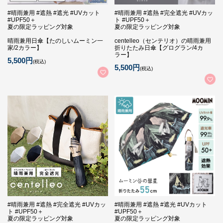
#晴雨兼用 #遮熱 #遮光 #UVカット
#晴雨兼用 #遮熱 #完全遮光 #UVカッ
#UPF50＋
ト #UPF50＋
夏の限定ラッピング対象
夏の限定ラッピング対象
晴雨兼用日傘【たのしいムーミン一
centelleo（センテリオ）の晴雨兼用
家/2カラー】
折りたたみ日傘【グログラン/4カ
ラー】
5,500円
(税込)
5,500円
(税込)
#晴雨兼用 #遮熱 #完全遮光 #UVカッ
#晴雨兼用 #遮熱 #遮光 #UVカット
ト #UPF50＋
#UPF50＋
夏の限定ラッピング対象
夏の限定ラッピング対象