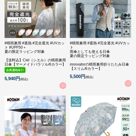
#晴雨兼用 #遮熱 #完全遮光 #UVカッ
#晴雨兼用 #遮熱 #完全遮光 #UVカッ
ト #UPF50＋
ト
夏の限定ラッピング対象
雨傘としても使える日傘
夏の限定ラッピング対象
【送料込】Ciel（シエル）の晴雨兼用
日傘【マーメイドパラソル/6カラー】
innovatorの晴雨兼用折りたたみ日傘
【スリム/6カラー】
5,500円
(税込)
5,940円
(税込)