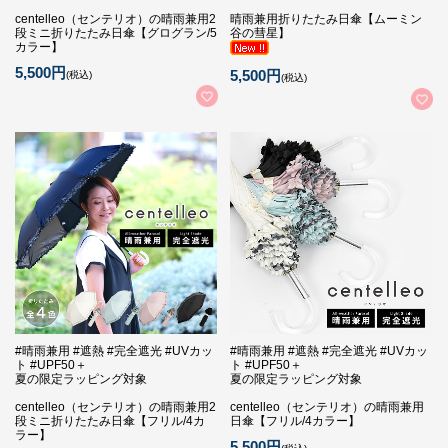
centelleo（センテリオ）の晴雨兼用2
晴雨兼用折りたたみ日傘【ムーミン
段ミニ折りたたみ日傘【グログラン/5
谷の彗星】
カラー】
5,500円
5,500円
(税込)
(税込)
#晴雨兼用 #遮熱 #完全遮光 #UVカッ
#晴雨兼用 #遮熱 #完全遮光 #UVカッ
ト #UPF50＋
ト #UPF50＋
夏の限定ラッピング対象
夏の限定ラッピング対象
centelleo（センテリオ）の晴雨兼用2
centelleo（センテリオ）の晴雨兼用
段ミニ折りたたみ日傘【フリル/4カ
日傘【フリル/4カラー】
ラー】
5,500円