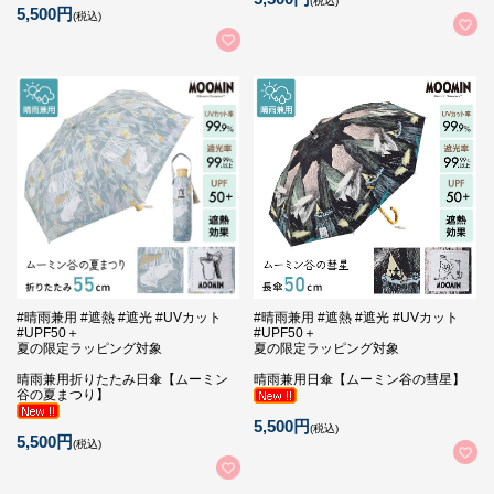
(税込)
5,500円
(税込)
#晴雨兼用 #遮熱 #遮光 #UVカット
#晴雨兼用 #遮熱 #遮光 #UVカット
#UPF50＋
#UPF50＋
夏の限定ラッピング対象
夏の限定ラッピング対象
晴雨兼用折りたたみ日傘【ムーミン
晴雨兼用日傘【ムーミン谷の彗星】
谷の夏まつり】
5,500円
(税込)
5,500円
(税込)