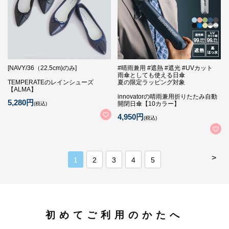
[NAVY/36（22.5cm)のみ]
#晴雨兼用 #遮熱 #遮光 #UVカット
雨傘としても使える日傘
TEMPERATEのレインシューズ
夏の限定ラッピング対象
【ALMA】
innovatorの晴雨兼用折りたたみ自動
5,280円
開閉日傘【10カラー】
(税込)
4,950円
(税込)
>
1
2
3
4
5
初めてご利用のかたへ