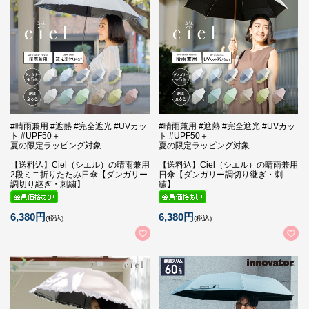
#晴雨兼用 #遮熱 #完全遮光 #UVカッ
#晴雨兼用 #遮熱 #完全遮光 #UVカッ
ト #UPF50＋
ト #UPF50＋
夏の限定ラッピング対象
夏の限定ラッピング対象
【送料込】Ciel（シエル）の晴雨兼用
【送料込】Ciel（シエル）の晴雨兼用
2段ミニ折りたたみ日傘【ダンガリー
日傘【ダンガリー調切り継ぎ・刺
調切り継ぎ・刺繍】
繍】
6,380円
6,380円
(税込)
(税込)