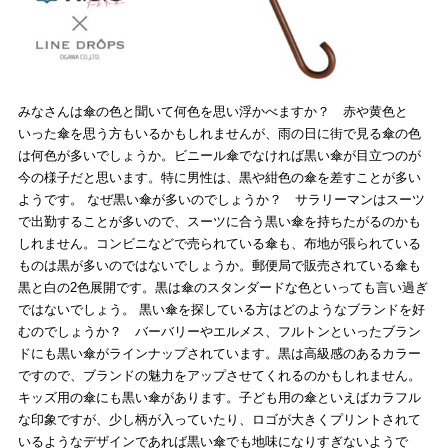
みなさんは傘の色と聞いて何色を思い浮かべますか？ 赤や黄色と
いった傘を思う方もいるかもしれませんが、雨の日に街で見る傘の色
は何色が多いでしょうか。ビニール傘でなければ黒い傘が目立つのが
今の様子だと思います。特に男性は、黒や紺色の傘を差すことが多い
ようです。 なぜ黒い傘が多いのでしょうか？ サラリーマンはスーツ
で出勤することが多いので、スーツに合う黒い傘を持ちたがるのかも
しれません。コンビニなどで売られている傘も、布地が張られている
ものは黒が多いのではないでしょうか。郵便局で販売されている傘も
黒と白の2色展開です。黒は傘のスタンダードな色といっても言い過ぎ
ではないでしょう。 黒い傘を探している方はどのようなブランドを好
むのでしょうか？ バーバリーやエルメス、フルトンといったブラン
ドにも黒い傘がラインナップされています。黒は高級感のあるカラー
ですので、ブランドの魅力をアップさせてくれるのかもしれません。
キッズ用の傘にも黒い傘があります。子ども用の傘といえばカラフル
な印象ですが、少し柄が入っていたり、ロゴが大きくプリントされて
いるようなデザインであれば黒い傘でも地味になりすぎないようで