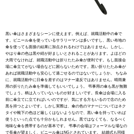
黒い傘はさまざまなシーンに使えます。例えば、就職活動中の傘で
す。ビニール傘を使っているサラリーマンは多いですし、黒い布地の
傘を使っても面接の結果に加点されるわけではありません。しかし、
やはり傘の色は黒や紺が好ましいとされることがあります。よほどの
大雨でなければ、就職活動中は折りたたみ傘が便利です。もし面接会
場に傘立てがない場合などに困らないためです。黒い折りたたみ傘が
あれば就職活動中も安心して過ごせるのではないでしょうか。 ちなみ
に、就職活動中に日傘を差すのはマナー違反ではありません。晴雨兼
用の折りたたみ傘を準備してもいいでしょう。 弔事用の傘も黒が無難
でしょう。柄は入っていないものが好ましいです。長傘は会場に入る
前に傘立てに立てればいいのですが、気にする方もいるので念のため
黒を持つとよいです。しかし実際は、傘の色のマナーについてはネク
タイや靴下の色ほど厳しくはないようなので、黒い傘を持っていれば
使うといった点でも十分かもしれません。黒ではなくても、なるべく
地味な傘を携帯するのが基本です。 弔事の会場はフォーマルな場なの
で長傘が望ましく、ビニール傘はNGとされています。 結婚式も同様