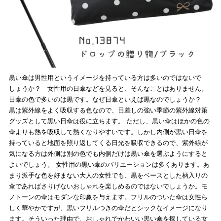
黒い傘は男性用というイメージを持っている方は多いのではないで
しょうか？ 女性用の日傘などを見ると、そんなことはありません。
日傘の色で多いのは黒です。なぜ日傘といえば黒なのでしょうか？
黒は紫外線をよく吸収する色なので、日差しの強い季節の紫外線対策
グッズとして黒い日傘は役に立ちます。 ただし、黒い傘はほかの色の
傘よりも熱を吸収して熱くなりやすいです。しかし内側が黒い日傘を
持っていると地面を照り返してくる日光を吸収できるので、紫外線が
気になる方は外側は別の色でも内側だけは黒い傘を選ぶようにすると
よいでしょう。 女性用の黒い傘のバリエーションは多くあります。あ
まり派手な色を好まない大人の女性でも、黒をベースとした柄入りの
傘であればさりげないおしゃれを楽しめるのではないでしょうか。モ
ノトーンの傘はモダンな印象を与えます。フリルのついた傘は女性ら
しく華やかですが、黒いフリルつきの傘だとシックなイメージになり
ます。そういった理由で、おしゃれでかわいい黒い傘を探している女