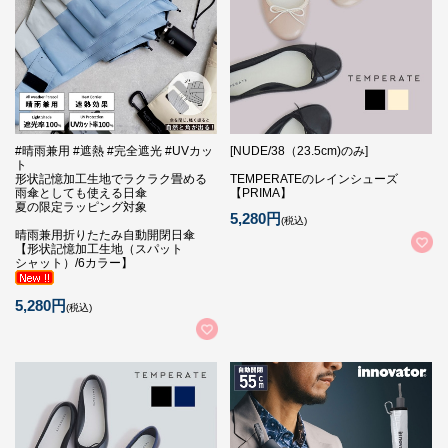
#晴雨兼用 #遮熱 #完全遮光 #UVカッ
[NUDE/38（23.5cm)のみ]
ト
形状記憶加工生地でラクラク畳める
TEMPERATEのレインシューズ
雨傘としても使える日傘
【PRIMA】
夏の限定ラッピング対象
5,280円
(税込)
晴雨兼用折りたたみ自動開閉日傘
【形状記憶加工生地（スパット
シャット）/6カラー】
5,280円
(税込)