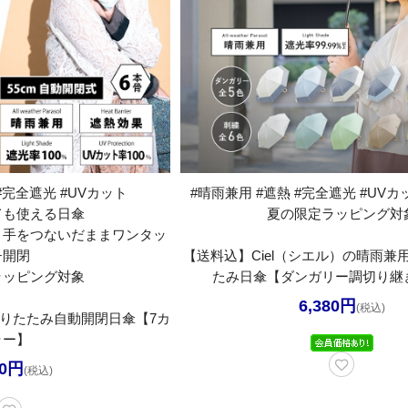
#完全遮光 #UVカット
#晴雨兼用 #遮熱 #完全遮光 #UVカッ
ても使える日傘
夏の限定ラッピング対
と手をつないだままワンタッ
チ開閉
【送料込】Ciel（シエル）の晴雨兼
ラッピング対象
たみ日傘【ダンガリー調切り継
6,380円
(税込)
りたたみ自動開閉日傘【7カ
ラー】
30円
(税込)