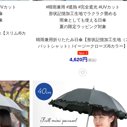
UVカット
#晴雨兼用 #遮熱 #完全遮光 #UVカット
傘
形状記憶加工生地でラクラク畳める
象
雨傘としても使える日傘
夏の限定ラッピング対象
傘【スリム/6カ
晴雨兼用折りたたみ日傘【形状記憶加工生地（
パットシャット）/イージークローズ/6カラー
4,620円
(税込)