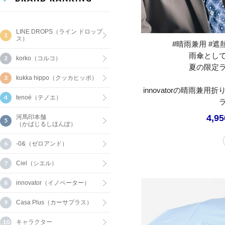
LINE DROPS（ライン ドロップ
ス）
#晴雨兼用 #遮熱
雨傘とし
korko（コルコ）
夏の限定
kukka hippo（クッカヒッポ）
innovatorの晴雨兼
tenoé（テノエ）
4,9
河馬印本舗
（かばじるしほんぽ）
-0&（ゼロアンド）
Ciel（シエル）
innovator（イノベーター）
Casa Plus（カーサプラス）
キャラクター