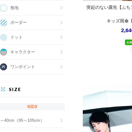
突起のない露先【ふちフ
無地
キッズ雨傘【
ボーダー
2,6
ドット
キャラクター
ワンポイント
SIZE
KIDS
～40cm（95～105cm）