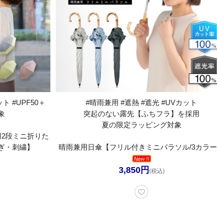
ト #UPF50＋
#晴雨兼用 #遮熱 #遮光 #UVカット
象
突起のない露先【ふちフラ】を採用
夏の限定ラッピング対象
用2段ミニ折りた
ぎ・刺繍】
晴雨兼用日傘【フリル付きミニパラソル/3カラ
3,850円
(税込)