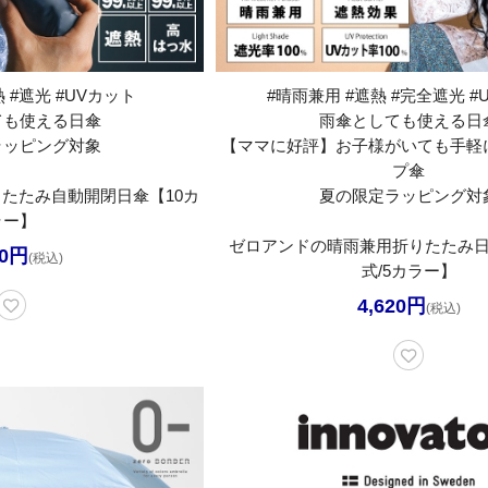
 #遮光 #UVカット
#晴雨兼用 #遮熱 #完全遮光 #
ても使える日傘
雨傘としても使える日
ラッピング対象
【ママに好評】お子様がいても手軽
プ傘
用折りたたみ自動開閉日傘【10カ
夏の限定ラッピング対
ラー】
ゼロアンドの晴雨兼用折りたたみ
50円
(税込)
式/5カラー】
4,620円
(税込)