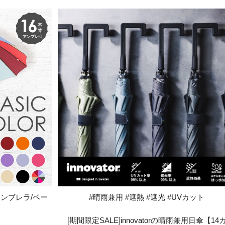
ンブレラ/ベー
#晴雨兼用 #遮熱 #遮光 #UVカット
[期間限定SALE]innovatorの晴雨兼用日傘【14