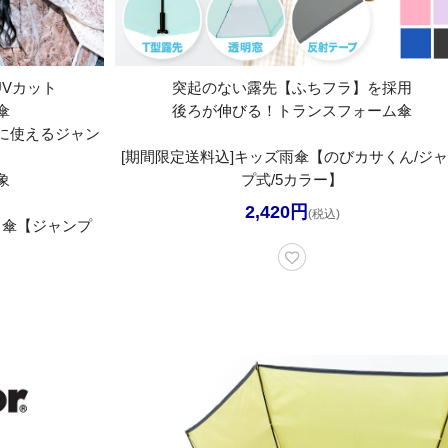
UVカット
突起のない露先【ふちフラ】を採用
傘
後ろが伸びる！トランスフォーム傘
に使えるジャン
[期間限定送料込]キッズ雨傘【のびカサくん/ジ
象
プ式/5カラー】
2,420円
(税込)
日傘【ジャンプ