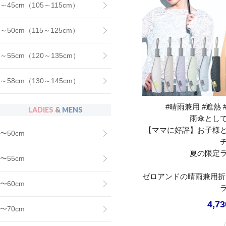
～45cm（105～115cm）
～50cm（115～125cm）
～55cm（120～135cm）
～58cm（130～145cm）
#晴雨兼用 #遮熱 
LADIES
&
MENS
雨傘とし
【ママに好評】お子様
〜50cm
夏の限定
〜55cm
ゼロアンドの晴雨兼用折
〜60cm
4,7
〜70cm