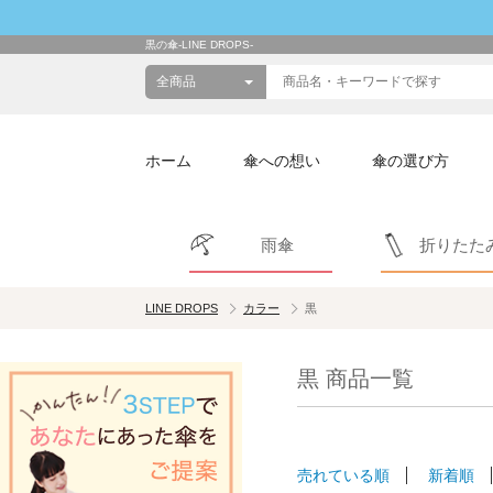
黒の傘-LINE DROPS-
ホーム
傘への想い
傘の選び方
雨傘
折りたた
LINE DROPS
カラー
黒
黒 商品一覧
売れている順
新着順