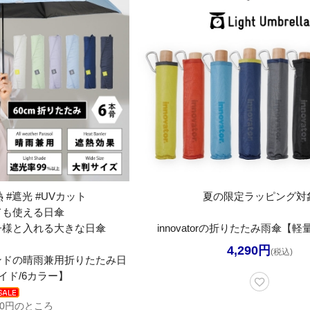
 #遮光 #UVカット
夏の限定ラッピング対
ても使える日傘
子様と入れる大きな日傘
innovatorの折りたたみ雨傘【軽
4,290円
(税込)
アンドの晴雨兼用折りたたみ日
イド/6カラー】
60円のところ