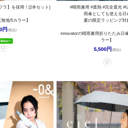
ラ】を採用！[2本セット]
#晴雨兼用 #遮熱 #完全遮光 #
雨傘としても使える日
無地/5カラー】
夏の限定ラッピング対
40円
(税込)
innovatorの晴雨兼用折りたたみ日
ラー】
5,500円
(税込)