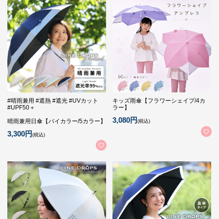
#晴雨兼用 #遮熱 #遮光 #UVカット
キッズ雨傘【フラワーシェイプ/4カ
#UPF50＋
ラー】
3,080円
晴雨兼用日傘【バイカラー/5カラー】
(税込)
3,300円
(税込)