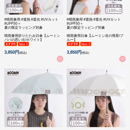
#晴雨兼用 #遮熱 #遮光 #UVカット
#晴雨兼用 #遮熱 #遮光 #UVカット
#UPF50＋
#UPF50＋
夏の限定ラッピング対象
夏の限定ラッピング対象
晴雨兼用折りたたみ日傘【ムーミン
晴雨兼用日傘【ムーミン谷の彗星/ブ
パパの思い出/ホワイト】
ルー】
3,850円
3,850円
(税込)
(税込)