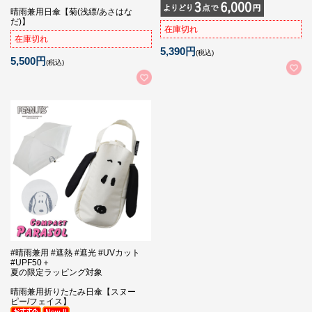
晴雨兼用日傘【菊(浅縹/あさはな
だ)】
在庫切れ
在庫切れ
5,390円
(税込)
5,500円
(税込)
#晴雨兼用 #遮熱 #遮光 #UVカット
#UPF50＋
夏の限定ラッピング対象
晴雨兼用折りたたみ日傘【スヌー
ピー/フェイス】