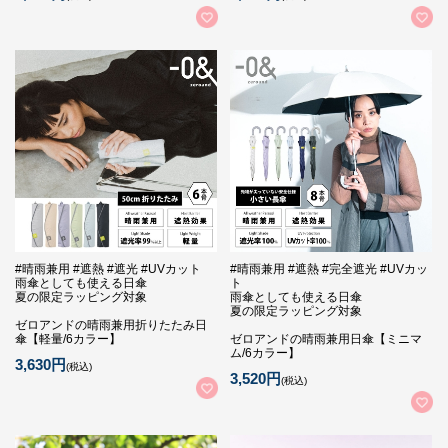
#晴雨兼用 #遮熱 #遮光 #UVカット
#晴雨兼用 #遮熱 #完全遮光 #UVカッ
雨傘としても使える日傘
ト
夏の限定ラッピング対象
雨傘としても使える日傘
夏の限定ラッピング対象
ゼロアンドの晴雨兼用折りたたみ日
傘【軽量/6カラー】
ゼロアンドの晴雨兼用日傘【ミニマ
ム/6カラー】
3,630円
(税込)
3,520円
(税込)