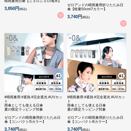
晴雨兼用日傘【ニョロニョロ/海岸】
ゼロアンドの晴雨兼用折りたたみ日
3,850円
傘【軽量50cm/7カラー】
(税込)
3,740円
(税込)
#晴雨兼用 #遮熱 #完全遮光 #UVカッ
#晴雨兼用 #遮熱 #完全遮光 #UVカッ
ト
ト
雨傘としても使える日傘
雨傘としても使える日傘
夏の限定ラッピング対象
夏の限定ラッピング対象
ゼロアンドの晴雨兼用折りたたみ日
ゼロアンドの晴雨兼用折りたたみ日
傘【コンパクト/5カラー】
傘【コンパクト/6カラー】
3,740円
3,740円
(税込)
(税込)