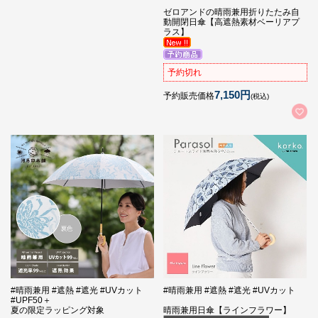
ゼロアンドの晴雨兼用折りたたみ自
動開閉日傘【高遮熱素材ベーリアプ
ラス】
予約切れ
7,150円
予約販売価格
(税込)
#晴雨兼用 #遮熱 #遮光 #UVカット
#晴雨兼用 #遮熱 #遮光 #UVカット
#UPF50＋
夏の限定ラッピング対象
晴雨兼用日傘【ラインフラワー】