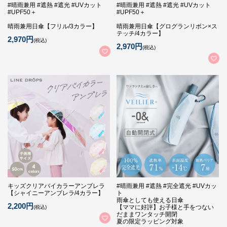
#晴雨兼用 #遮熱 #遮光 #UVカット
#晴雨兼用 #遮熱 #遮光 #UVカット
#UPF50＋
#UPF50＋
晴雨兼用日傘【フリル/3カラー】
晴雨兼用日傘【グログランリボン×ス
テッチ/4カラー】
2,970円
(税込)
2,970円
(税込)
キッズクリアバイカラーアンブレラ
#晴雨兼用 #遮熱 #完全遮光 #UVカッ
【シャイニーアンブレラ/4カラー】
ト
雨傘としても使える日傘
2,200円
【ママに好評】お子様と手をつない
(税込)
だままワンタッチ開閉
夏の限定ラッピング対象