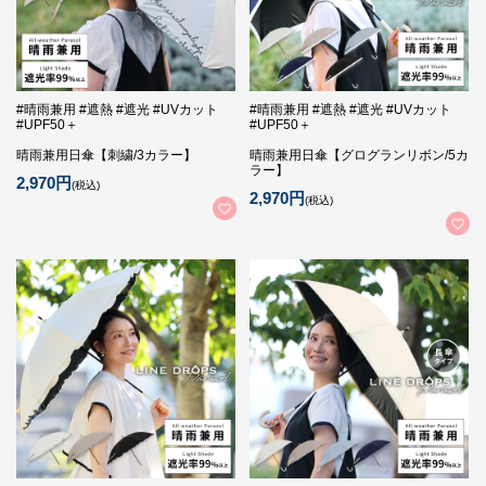
#晴雨兼用 #遮熱 #遮光 #UVカット
#晴雨兼用 #遮熱 #遮光 #UVカット
#UPF50＋
#UPF50＋
晴雨兼用日傘【刺繍/3カラー】
晴雨兼用日傘【グログランリボン/5カ
ラー】
2,970円
(税込)
2,970円
(税込)