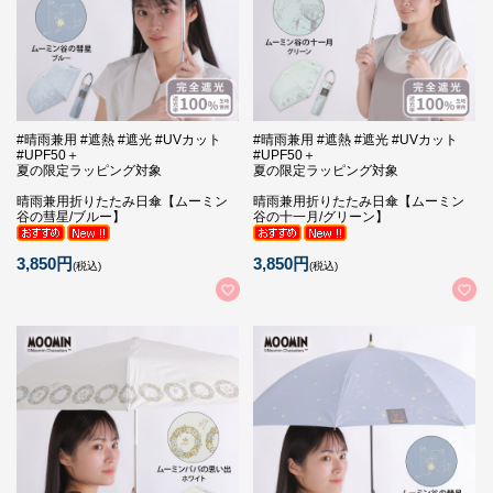
#晴雨兼用 #遮熱 #遮光 #UVカット
#晴雨兼用 #遮熱 #遮光 #UVカット
#UPF50＋
#UPF50＋
夏の限定ラッピング対象
夏の限定ラッピング対象
晴雨兼用折りたたみ日傘【ムーミン
晴雨兼用折りたたみ日傘【ムーミン
谷の彗星/ブルー】
谷の十一月/グリーン】
3,850円
3,850円
(税込)
(税込)