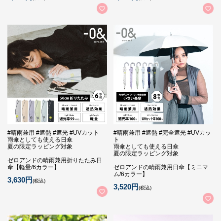
#晴雨兼用 #遮熱 #遮光 #UVカット
#晴雨兼用 #遮熱 #完全遮光 #UVカッ
雨傘としても使える日傘
ト
夏の限定ラッピング対象
雨傘としても使える日傘
夏の限定ラッピング対象
ゼロアンドの晴雨兼用折りたたみ日
傘【軽量/6カラー】
ゼロアンドの晴雨兼用日傘【ミニマ
ム/6カラー】
3,630円
(税込)
3,520円
(税込)