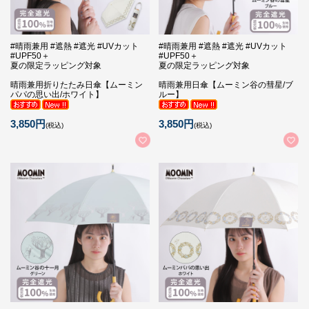
#晴雨兼用 #遮熱 #遮光 #UVカット
#晴雨兼用 #遮熱 #遮光 #UVカット
#UPF50＋
#UPF50＋
夏の限定ラッピング対象
夏の限定ラッピング対象
晴雨兼用折りたたみ日傘【ムーミン
晴雨兼用日傘【ムーミン谷の彗星/ブ
パパの思い出/ホワイト】
ルー】
3,850円
3,850円
(税込)
(税込)