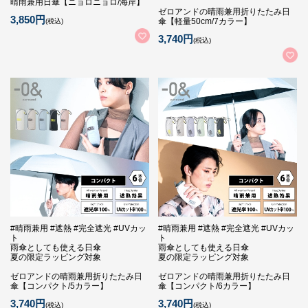
晴雨兼用日傘【ニョロニョロ/海岸】
ゼロアンドの晴雨兼用折りたたみ日
3,850円
傘【軽量50cm/7カラー】
(税込)
3,740円
(税込)
#晴雨兼用 #遮熱 #完全遮光 #UVカッ
#晴雨兼用 #遮熱 #完全遮光 #UVカッ
ト
ト
雨傘としても使える日傘
雨傘としても使える日傘
夏の限定ラッピング対象
夏の限定ラッピング対象
ゼロアンドの晴雨兼用折りたたみ日
ゼロアンドの晴雨兼用折りたたみ日
傘【コンパクト/5カラー】
傘【コンパクト/6カラー】
3,740円
3,740円
(税込)
(税込)