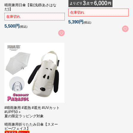
晴雨兼用日傘【菊(浅縹/あさはな
だ)】
在庫切れ
在庫切れ
5,390円
(税込)
5,500円
(税込)
#晴雨兼用 #遮熱 #遮光 #UVカット
#UPF50＋
夏の限定ラッピング対象
晴雨兼用折りたたみ日傘【スヌー
ピー/フェイス】