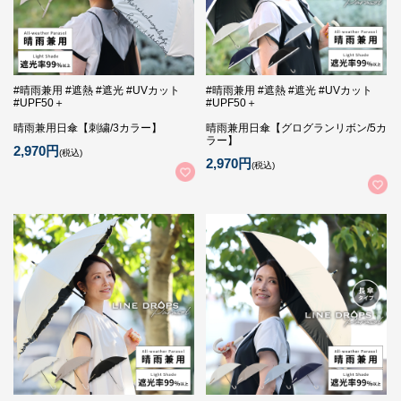
#晴雨兼用 #遮熱 #遮光 #UVカット
#晴雨兼用 #遮熱 #遮光 #UVカット
#UPF50＋
#UPF50＋
晴雨兼用日傘【刺繍/3カラー】
晴雨兼用日傘【グログランリボン/5カ
ラー】
2,970円
(税込)
2,970円
(税込)