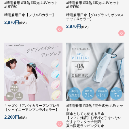
#晴雨兼用 #遮熱 #遮光 #UVカット
#晴雨兼用 #遮熱 #遮光 #UVカット
#UPF50＋
#UPF50＋
晴雨兼用日傘【フリル/3カラー】
晴雨兼用日傘【グログランリボン×ス
テッチ/4カラー】
2,970円
(税込)
2,970円
(税込)
キッズクリアバイカラーアンブレラ
#晴雨兼用 #遮熱 #完全遮光 #UVカッ
【シャイニーアンブレラ/4カラー】
ト
雨傘としても使える日傘
2,200円
【ママに好評】お子様と手をつない
(税込)
だままワンタッチ開閉
夏の限定ラッピング対象