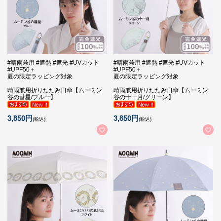
#晴雨兼用 #遮熱 #遮光 #UVカット
#晴雨兼用 #遮熱 #遮光 #UVカット
#UPF50＋
#UPF50＋
夏の限定ラッピング対象
夏の限定ラッピング対象
晴雨兼用折りたたみ日傘【ムーミン
晴雨兼用折りたたみ日傘【ムーミン
谷の彗星/ブルー】
谷の十一月/グリーン】
3,850円
3,850円
(税込)
(税込)