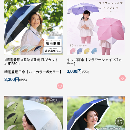
#晴雨兼用 #遮熱 #遮光 #UVカット
キッズ雨傘【フラワーシェイプ/4カ
#UPF50＋
ラー】
3,080円
晴雨兼用日傘【バイカラー/5カラー】
(税込)
3,300円
(税込)