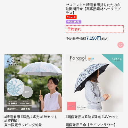
ゼロアンドの晴雨兼用折りたたみ自
動開閉日傘【高遮熱素材ベーリアプ
ラス】
予約切れ
7,150円
予約販売価格
(税込)
#晴雨兼用 #遮熱 #遮光 #UVカット
#晴雨兼用 #遮熱 #遮光 #UVカット
#UPF50＋
夏の限定ラッピング対象
晴雨兼用日傘【ラインフラワー】