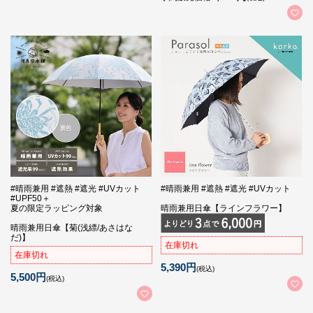
#晴雨兼用 #遮熱 #遮光 #UVカット
#晴雨兼用 #遮熱 #遮光 #UVカット
#UPF50＋
夏の限定ラッピング対象
晴雨兼用日傘【ラインフラワー】
晴雨兼用日傘【菊(浅縹/あさはな
だ)】
在庫切れ
在庫切れ
5,390円
(税込)
5,500円
(税込)