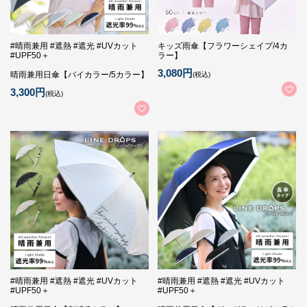
#晴雨兼用 #遮熱 #遮光 #UVカット
キッズ雨傘【フラワーシェイプ/4カ
#UPF50＋
ラー】
3,080円
晴雨兼用日傘【バイカラー/5カラー】
(税込)
3,300円
(税込)
#晴雨兼用 #遮熱 #遮光 #UVカット
#晴雨兼用 #遮熱 #遮光 #UVカット
#UPF50＋
#UPF50＋