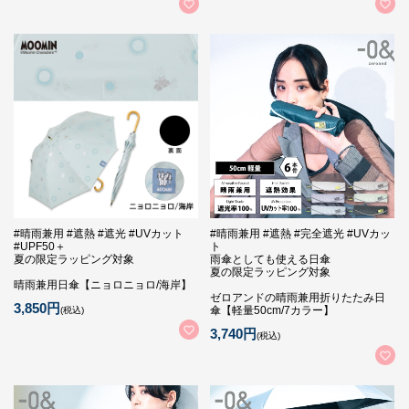
#晴雨兼用 #遮熱 #遮光 #UVカット
#晴雨兼用 #遮熱 #完全遮光 #UVカッ
#UPF50＋
ト
夏の限定ラッピング対象
雨傘としても使える日傘
夏の限定ラッピング対象
晴雨兼用日傘【ニョロニョロ/海岸】
ゼロアンドの晴雨兼用折りたたみ日
3,850円
傘【軽量50cm/7カラー】
(税込)
3,740円
(税込)