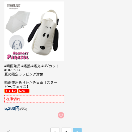
#晴雨兼用 #遮熱 #遮光 #UVカット
#UPF50＋
夏の限定ラッピング対象
晴雨兼用折りたたみ日傘【スヌー
ピー/フェイス】
在庫切れ
5,280円
(税込)
<