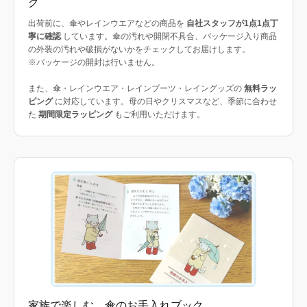
グ
出荷前に、傘やレインウエアなどの商品を
自社スタッフが1点1点丁
寧に確認
しています。傘の汚れや開閉不具合、パッケージ入り商品
の外装の汚れや破損がないかをチェックしてお届けします。
※パッケージの開封は行いません。
また、傘・レインウエア・レインブーツ・レイングッズの
無料ラッ
ピング
に対応しています。母の日やクリスマスなど、季節に合わせ
た
期間限定ラッピング
もご利用いただけます。
家族で楽しむ、傘のお手入れブック