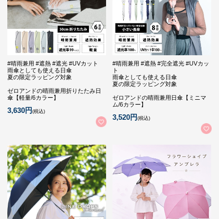
#晴雨兼用 #遮熱 #遮光 #UVカット
#晴雨兼用 #遮熱 #完全遮光 #UVカッ
雨傘としても使える日傘
ト
夏の限定ラッピング対象
雨傘としても使える日傘
夏の限定ラッピング対象
ゼロアンドの晴雨兼用折りたたみ日
傘【軽量/6カラー】
ゼロアンドの晴雨兼用日傘【ミニマ
ム/6カラー】
3,630円
(税込)
3,520円
(税込)