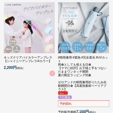
キッズクリアバイカラーアンブレラ
#晴雨兼用 #遮熱 #完全遮光 #UVカッ
【シャイニーアンブレラ/4カラー】
ト
雨傘としても使える日傘
2,200円
【ママに好評】お子様と手をつない
(税込)
だままワンタッチ開閉
夏の限定ラッピング対象
ゼロアンドの晴雨兼用折りたたみ自
動開閉日傘【高遮熱素材ベーリアプ
ラス】
予約切れ
7,150円
予約販売価格
(税込)