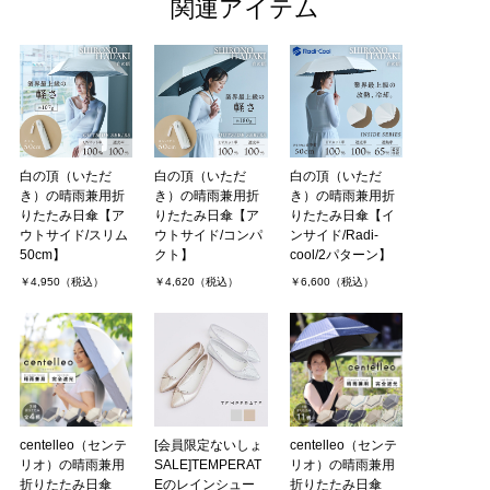
関連アイテム
白の頂（いただ
白の頂（いただ
白の頂（いただ
き）の晴雨兼用折
き）の晴雨兼用折
き）の晴雨兼用折
りたたみ日傘【ア
りたたみ日傘【ア
りたたみ日傘【イ
ウトサイド/スリム
ウトサイド/コンパ
ンサイド/Radi-
50cm】
クト】
cool/2パターン】
￥4,950（税込）
￥4,620（税込）
￥6,600（税込）
centelleo（センテ
[会員限定ないしょ
centelleo（センテ
リオ）の晴雨兼用
SALE]TEMPERAT
リオ）の晴雨兼用
折りたたみ日傘
Eのレインシュー
折りたたみ日傘