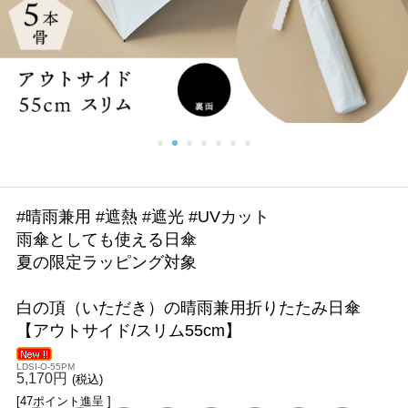
#晴雨兼用 #遮熱 #遮光 #UVカット
雨傘としても使える日傘
夏の限定ラッピング対象
白の頂（いただき）の晴雨兼用折りたたみ日傘
【アウトサイド/スリム55cm】
LDSI-O-55PM
5,170円
(税込)
[47ポイント進呈 ]