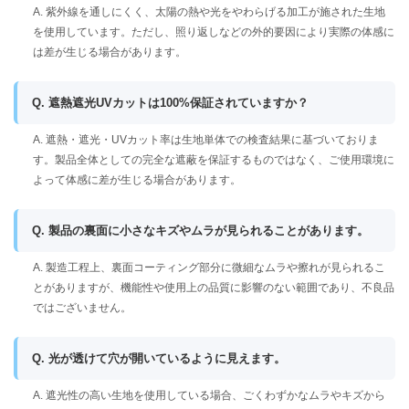
A. 紫外線を通しにくく、太陽の熱や光をやわらげる加工が施された生地
を使用しています。ただし、照り返しなどの外的要因により実際の体感に
は差が生じる場合があります。
Q. 遮熱遮光UVカットは100%保証されていますか？
A. 遮熱・遮光・UVカット率は生地単体での検査結果に基づいておりま
す。製品全体としての完全な遮蔽を保証するものではなく、ご使用環境に
よって体感に差が生じる場合があります。
Q. 製品の裏面に小さなキズやムラが見られることがあります。
A. 製造工程上、裏面コーティング部分に微細なムラや擦れが見られるこ
とがありますが、機能性や使用上の品質に影響のない範囲であり、不良品
ではございません。
Q. 光が透けて穴が開いているように見えます。
A. 遮光性の高い生地を使用している場合、ごくわずかなムラやキズから