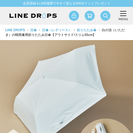
会員登録＆LINE連携で今すぐ使える500ポイントプレゼント
LINE DROPS
日傘
日傘（レディース）
折りたたみ傘
白の頂（いただ
き）の晴雨兼用折りたたみ日傘【アウトサイド/スリム55cm】