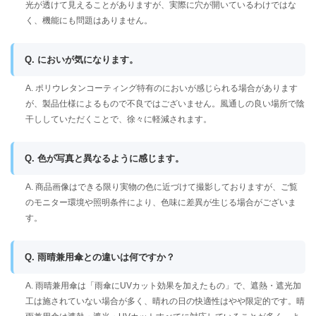
光が透けて見えることがありますが、実際に穴が開いているわけではな
く、機能にも問題はありません。
Q. においが気になります。
A. ポリウレタンコーティング特有のにおいが感じられる場合があります
が、製品仕様によるもので不良ではございません。風通しの良い場所で陰
干ししていただくことで、徐々に軽減されます。
Q. 色が写真と異なるように感じます。
A. 商品画像はできる限り実物の色に近づけて撮影しておりますが、ご覧
のモニター環境や照明条件により、色味に差異が生じる場合がございま
す。
Q. 雨晴兼用傘との違いは何ですか？
A. 雨晴兼用傘は「雨傘にUVカット効果を加えたもの」で、遮熱・遮光加
工は施されていない場合が多く、晴れの日の快適性はやや限定的です。晴