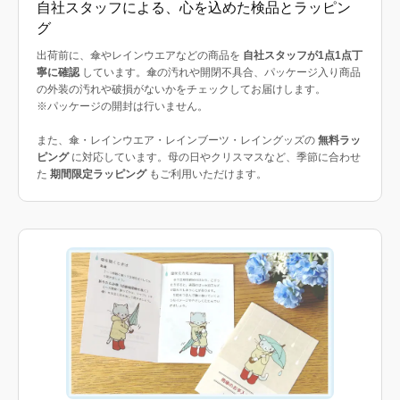
自社スタッフによる、心を込めた検品とラッピン
グ
出荷前に、傘やレインウエアなどの商品を
自社スタッフが1点1点丁
寧に確認
しています。傘の汚れや開閉不具合、パッケージ入り商品
の外装の汚れや破損がないかをチェックしてお届けします。
※パッケージの開封は行いません。
また、傘・レインウエア・レインブーツ・レイングッズの
無料ラッ
ピング
に対応しています。母の日やクリスマスなど、季節に合わせ
た
期間限定ラッピング
もご利用いただけます。