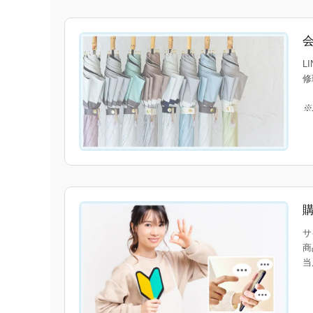
L
修
※
サ
商
当