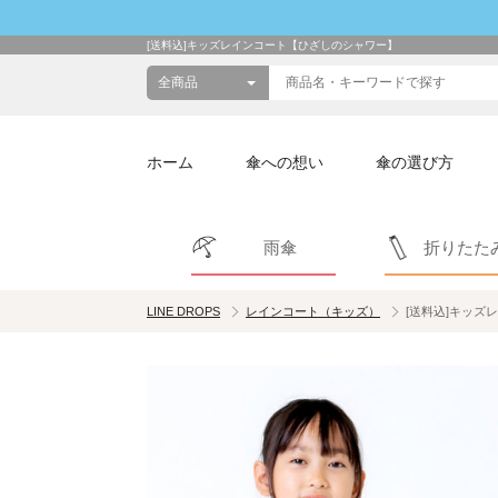
[送料込]キッズレインコート【ひざしのシャワー】
ホーム
傘への想い
傘の選び方
雨傘
折りたた
LINE DROPS
レインコート（キッズ）
[送料込]キッズ