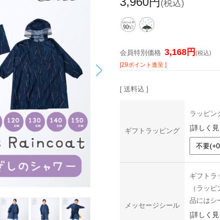
3,960円
(税込)
3,168円
会員特別価格
(税込)
[29ポイント進呈 ]
[ 送料込 ]
ラッピン
[
詳しく見
ギフトラッピング
ギフトラ
（ラッピ
品にはシ
メッセージシール
[
詳しく見