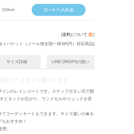
150cm
[
送料について
]
ゆうパケット（メール便全国一律385円）対応商品]
サイズ詳細
LINE DROPSの想い
背負ったままでも着られます
ザインのレインコートです。スナップボタン式で開
外すとタックが広がり、ランドセルやリュックを背
せてコーディネートもできます。サイズ違いの傘を
デもおすすめ！
使用。