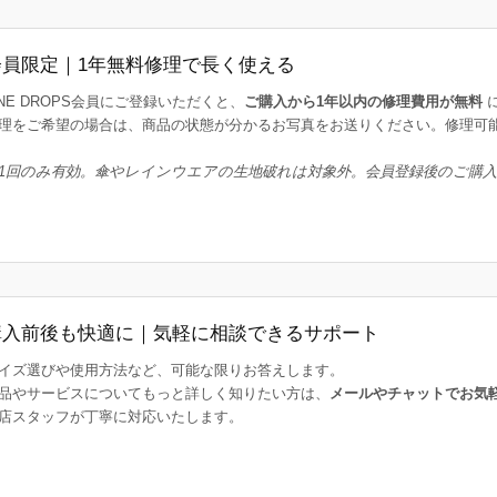
会員限定｜1年無料修理で長く使える
INE DROPS会員にご登録いただくと、
ご購入から1年以内の修理費用が無料
理をご希望の場合は、商品の状態が分かるお写真をお送りください。修理可
1回のみ有効。傘やレインウエアの生地破れは対象外。会員登録後のご購
購入前後も快適に｜気軽に相談できるサポート
イズ選びや使用方法など、可能な限りお答えします。
品やサービスについてもっと詳しく知りたい方は、
メールやチャットでお気
店スタッフが丁寧に対応いたします。