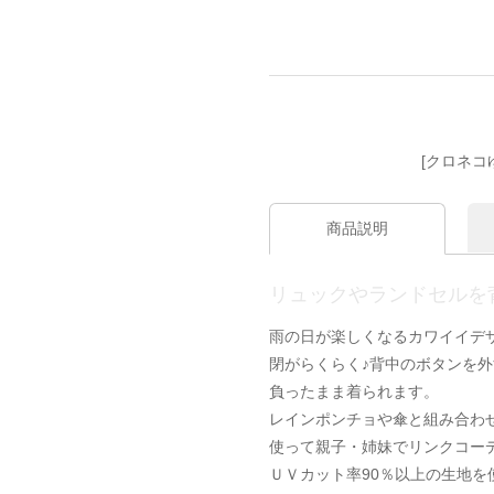
[クロネコ
商品説明
リュックやランドセルを
雨の日が楽しくなるカワイイデ
閉がらくらく♪背中のボタンを
負ったまま着られます。
レインポンチョや傘と組み合わ
使って親子・姉妹でリンクコー
ＵＶカット率90％以上の生地を