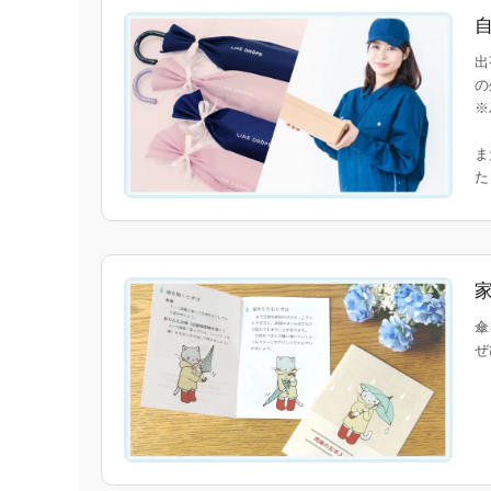
出
の
※
ま
傘
ぜ