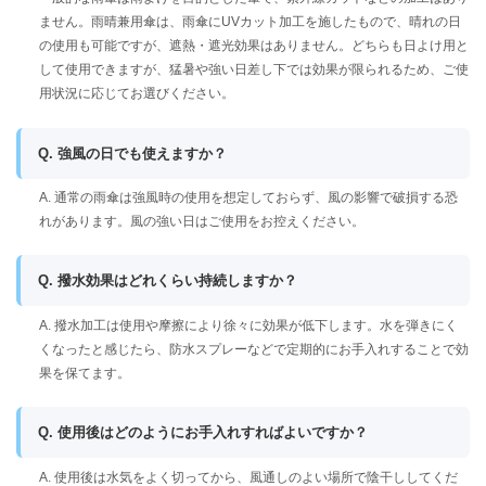
ません。雨晴兼用傘は、雨傘にUVカット加工を施したもので、晴れの日
の使用も可能ですが、遮熱・遮光効果はありません。どちらも日よけ用と
して使用できますが、猛暑や強い日差し下では効果が限られるため、ご使
用状況に応じてお選びください。
Q. 強風の日でも使えますか？
A. 通常の雨傘は強風時の使用を想定しておらず、風の影響で破損する恐
れがあります。風の強い日はご使用をお控えください。
Q. 撥水効果はどれくらい持続しますか？
A. 撥水加工は使用や摩擦により徐々に効果が低下します。水を弾きにく
くなったと感じたら、防水スプレーなどで定期的にお手入れすることで効
果を保てます。
Q. 使用後はどのようにお手入れすればよいですか？
A. 使用後は水気をよく切ってから、風通しのよい場所で陰干ししてくだ