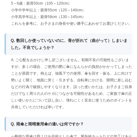
5～6歳：親骨50cm（105～120cm）
小学中学年以上：親骨55cm（120～140cm）
小学高学年以上：親骨58cm（130～145cm）
これらを参考に、お子さまの身長や使い勝手にあわせてお選びください。
Q. 数回しか使っていないのに、骨が折れて（曲がって）しまいま
した。不良でしょうか？
A. ご心配をおかけし申し訳ございません。初期不良の可能性もございま
すが、多くの場合、ご使用の際に傘になんらかの負担がかかってしまった
ことが原因です。例えば、強風下での使用、傘を回す・振る、上に向けて
勢いよく開く、地面に突く・引きずる、自転車にかける、隙間に差し込む
などの行為で破損しやすくなります。誤った使いかたは、お子さまご自身
だけでなく周りの人のケガにつながる可能性があるため、ご家族で傘の正
しい使いかたについて話し合い、壊れにくく安全に使うためのポイントを
共有していただければ幸いです。
Q. 雨傘と雨晴兼用傘の違いは何ですか？
一般的な雨傘は雨よけを目的とした傘で、紫外線カットなどの加工はあり