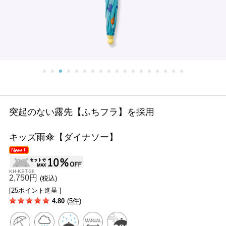
突起のない露先【ふちフラ】を採用
キッズ雨傘【ダイナソー】
KH-KST-38
2,750円
(税込)
[25ポイント進呈 ]
4.80
(5件)