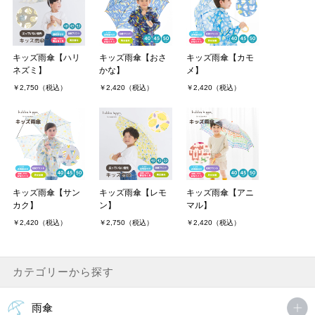
960daikiさん（2件）
購入者
非公開 投稿日：2021年06月11日
キッズ雨傘【ハリ
キッズ雨傘【おさ
キッズ雨傘【カモ
ネズミ】
かな】
メ】
めちゃくちゃ可愛い商品です！
￥2,750（税込）
￥2,420（税込）
￥2,420（税込）
子供が速攻気に入ってしまって今は雨になるとすぐ傘を取りに行き
ますw
こんな可愛い商品をありがとうございます&#128522;
MORE
キッズ雨傘【サン
キッズ雨傘【レモ
キッズ雨傘【アニ
カク】
ン】
マル】
￥2,420（税込）
￥2,750（税込）
￥2,420（税込）
カテゴリーから探す
雨傘