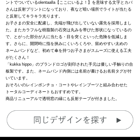
ントでついているolentaalla【ここにいるよ！】を意味する文字とカバ
さんは反射プリントになっており、夜など暗い場所でライトが当たる
と反射してキラキラ光ります。
お子さまの安全に配慮し、先端が飛び出していない露先を採用しまし
た。またカラフルな樹脂製の石突は丸みを帯びた形状になっているの
で、とがった部分が人に当たる・目を突くといった危険を低減しま
す。さらに、開閉時に指を挟みにくいろくろや、留めやすい太めの
ネームバンドなど、初めて傘を持つお子さまがスムーズに使える工夫
がたくさん！
「kukka hippo」のブランドロゴが刻印された手元は優しい手触りの合
板製です。また、ネームバンド内側には名前が書けるお名前タグが付
いています。
おそろいのレインポンチョ・コートやレインブーツと組み合わせた
トータルコーディネートもおすすめです。
商品リニューアルで透明窓の縁にも反射テープが付きました。