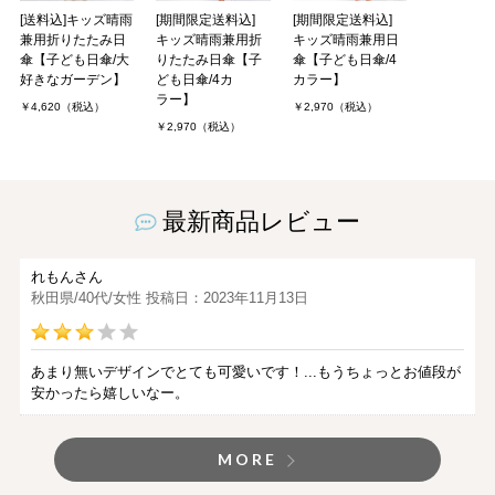
[送料込]キッズ晴雨
[期間限定送料込]
[期間限定送料込]
兼用折りたたみ日
キッズ晴雨兼用折
キッズ晴雨兼用日
傘【子ども日傘/大
りたたみ日傘【子
傘【子ども日傘/4
好きなガーデン】
ども日傘/4カ
カラー】
ラー】
￥4,620（税込）
￥2,970（税込）
￥2,970（税込）
最新商品レビュー
れもんさん
秋田県/40代/女性 投稿日：2023年11月13日
あまり無いデザインでとても可愛いです！...もうちょっとお値段が
安かったら嬉しいなー。
MORE