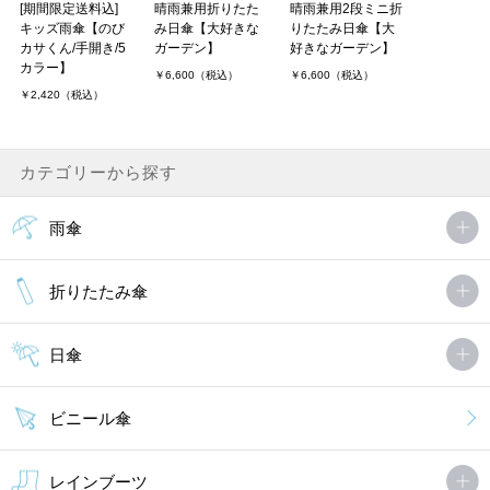
[期間限定送料込]
晴雨兼用折りたた
晴雨兼用2段ミニ折
キッズ雨傘【のび
み日傘【大好きな
りたたみ日傘【大
カサくん/手開き/5
ガーデン】
好きなガーデン】
カラー】
￥6,600（税込）
￥6,600（税込）
￥2,420（税込）
カテゴリーから探す
雨傘
折りたたみ傘
日傘
ビニール傘
レインブーツ