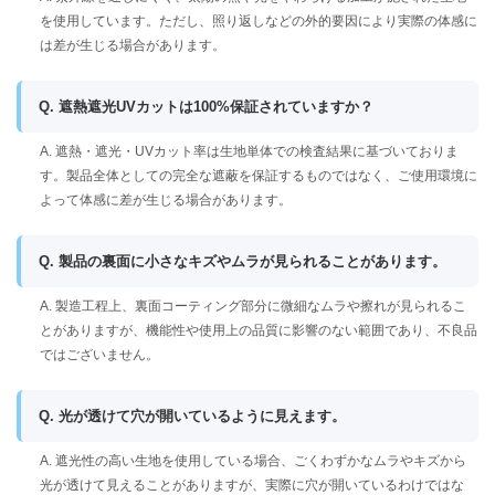
を使用しています。ただし、照り返しなどの外的要因により実際の体感に
は差が生じる場合があります。
Q. 遮熱遮光UVカットは100%保証されていますか？
A. 遮熱・遮光・UVカット率は生地単体での検査結果に基づいておりま
す。製品全体としての完全な遮蔽を保証するものではなく、ご使用環境に
よって体感に差が生じる場合があります。
Q. 製品の裏面に小さなキズやムラが見られることがあります。
A. 製造工程上、裏面コーティング部分に微細なムラや擦れが見られるこ
とがありますが、機能性や使用上の品質に影響のない範囲であり、不良品
ではございません。
Q. 光が透けて穴が開いているように見えます。
A. 遮光性の高い生地を使用している場合、ごくわずかなムラやキズから
光が透けて見えることがありますが、実際に穴が開いているわけではな