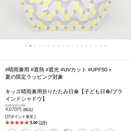
#晴雨兼用 #遮熱 #遮光 #UVカット #UPF50＋
夏の限定ラッピング対象
キッズ晴雨兼用折りたたみ日傘【子ども日傘/ブラ
インドシャドウ】
KOR-KSP-18M
4,070円
(税込)
[37ポイント進呈 ]
5.00
(1件)