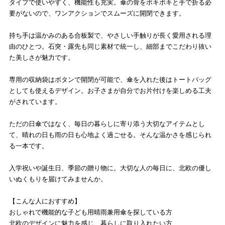
タイプで使いやすく、機能性も充実。傘の骨をポキポキと手で折る必
要がないので、ワンアクションでスムーズに開閉できます。
持ち手は温かみのある合板製で、やさしい手触りが長く愛用される理
由のひとつ。石突・露先も同じ素材で統一し、細部までこだわり抜い
た美しさが魅力です。
専用の収納袋はボタンで開閉が可能で、傘を入れた後はトートバッグ
としても使えるデザイン。お子さまが自分でお片付けを楽しめる工夫
がされています。
ただの日傘ではなく、毎日の暮らしに寄り添う大切なアイテムとし
て、晴れの日も雨の日も心地よく過ごせる。そんな温かさを感じられ
る一本です。
入学祝いや誕生日、季節の贈り物に。大切な人の毎日に、北欧の優し
いぬくもりを届けてみませんか。
【こんな人におすすめ】
おしゃれで機能的な子ども用晴雨兼用傘を探している方
北欧のデザインに魅力を感じ、暮らしに取り入れたい方