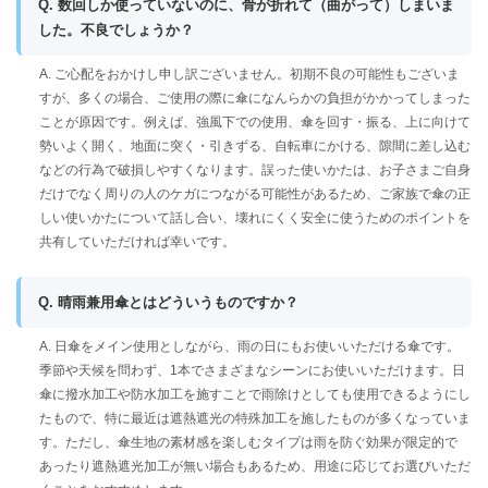
Q. 数回しか使っていないのに、骨が折れて（曲がって）しまいま
した。不良でしょうか？
A. ご心配をおかけし申し訳ございません。初期不良の可能性もございま
すが、多くの場合、ご使用の際に傘になんらかの負担がかかってしまった
ことが原因です。例えば、強風下での使用、傘を回す・振る、上に向けて
勢いよく開く、地面に突く・引きずる、自転車にかける、隙間に差し込む
などの行為で破損しやすくなります。誤った使いかたは、お子さまご自身
だけでなく周りの人のケガにつながる可能性があるため、ご家族で傘の正
しい使いかたについて話し合い、壊れにくく安全に使うためのポイントを
共有していただければ幸いです。
Q. 晴雨兼用傘とはどういうものですか？
A. 日傘をメイン使用としながら、雨の日にもお使いいただける傘です。
季節や天候を問わず、1本でさまざまなシーンにお使いいただけます。日
傘に撥水加工や防水加工を施すことで雨除けとしても使用できるようにし
たもので、特に最近は遮熱遮光の特殊加工を施したものが多くなっていま
す。ただし、傘生地の素材感を楽しむタイプは雨を防ぐ効果が限定的で
あったり遮熱遮光加工が無い場合もあるため、用途に応じてお選びいただ