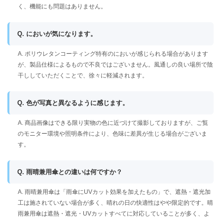
く、機能にも問題はありません。
Q. においが気になります。
A. ポリウレタンコーティング特有のにおいが感じられる場合があります
が、製品仕様によるもので不良ではございません。風通しの良い場所で陰
干ししていただくことで、徐々に軽減されます。
Q. 色が写真と異なるように感じます。
A. 商品画像はできる限り実物の色に近づけて撮影しておりますが、ご覧
のモニター環境や照明条件により、色味に差異が生じる場合がございま
す。
Q. 雨晴兼用傘との違いは何ですか？
A. 雨晴兼用傘は「雨傘にUVカット効果を加えたもの」で、遮熱・遮光加
工は施されていない場合が多く、晴れの日の快適性はやや限定的です。晴
雨兼用傘は遮熱・遮光・UVカットすべてに対応していることが多く、よ