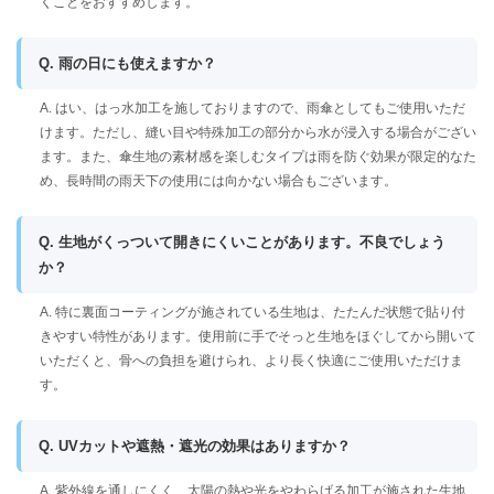
くことをおすすめします。
Q. 雨の日にも使えますか？
A. はい、はっ水加工を施しておりますので、雨傘としてもご使用いただ
けます。ただし、縫い目や特殊加工の部分から水が浸入する場合がござい
ます。また、傘生地の素材感を楽しむタイプは雨を防ぐ効果が限定的なた
め、長時間の雨天下の使用には向かない場合もございます。
Q. 生地がくっついて開きにくいことがあります。不良でしょう
か？
A. 特に裏面コーティングが施されている生地は、たたんだ状態で貼り付
きやすい特性があります。使用前に手でそっと生地をほぐしてから開いて
いただくと、骨への負担を避けられ、より長く快適にご使用いただけま
す。
Q. UVカットや遮熱・遮光の効果はありますか？
A. 紫外線を通しにくく、太陽の熱や光をやわらげる加工が施された生地