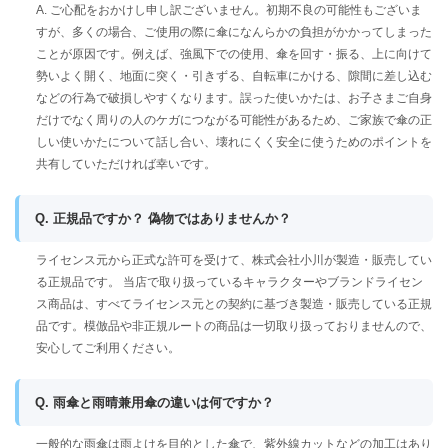
A. ご心配をおかけし申し訳ございません。初期不良の可能性もございま
すが、多くの場合、ご使用の際に傘になんらかの負担がかかってしまった
ことが原因です。例えば、強風下での使用、傘を回す・振る、上に向けて
勢いよく開く、地面に突く・引きずる、自転車にかける、隙間に差し込む
などの行為で破損しやすくなります。誤った使いかたは、お子さまご自身
だけでなく周りの人のケガにつながる可能性があるため、ご家族で傘の正
しい使いかたについて話し合い、壊れにくく安全に使うためのポイントを
共有していただければ幸いです。
Q. 正規品ですか？ 偽物ではありませんか？
ライセンス元から正式な許可を受けて、株式会社小川が製造・販売してい
る正規品です。 当店で取り扱っているキャラクターやブランドライセン
ス商品は、すべてライセンス元との契約に基づき製造・販売している正規
品です。模倣品や非正規ルートの商品は一切取り扱っておりませんので、
安心してご利用ください。
Q. 雨傘と雨晴兼用傘の違いは何ですか？
一般的な雨傘は雨よけを目的とした傘で、紫外線カットなどの加工はあり