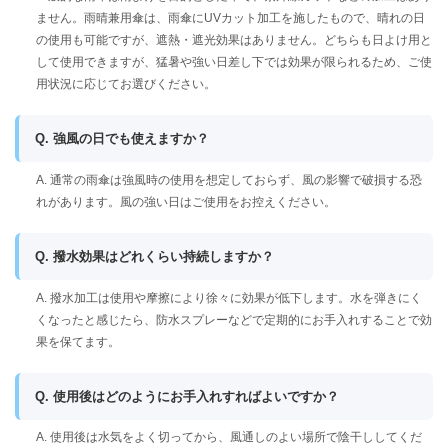
ません。雨晴兼用傘は、雨傘にUVカット加工を施したもので、晴れの日
の使用も可能ですが、遮熱・遮光効果はありません。どちらも日よけ用と
して使用できますが、猛暑や強い日差し下では効果が限られるため、ご使
用状況に応じてお選びください。
Q. 強風の日でも使えますか？
A. 通常の雨傘は強風時の使用を想定しておらず、風の影響で破損する恐
れがあります。風の強い日はご使用をお控えください。
Q. 撥水効果はどれくらい持続しますか？
A. 撥水加工は使用や摩擦により徐々に効果が低下します。水を弾きにく
くなったと感じたら、防水スプレーなどで定期的にお手入れすることで効
果を保てます。
Q. 使用後はどのようにお手入れすればよいですか？
A. 使用後は水気をよく切ってから、風通しのよい場所で陰干ししてくだ