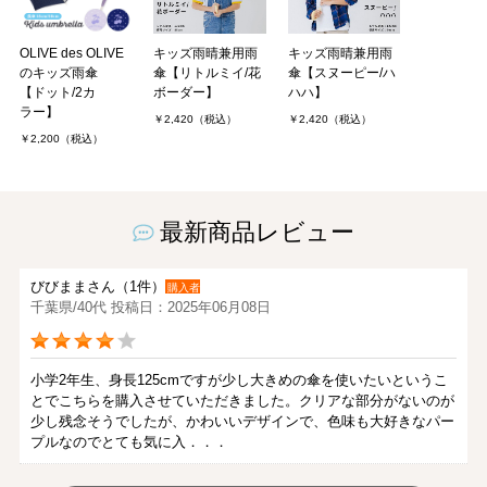
OLIVE des OLIVE
キッズ雨晴兼用雨
キッズ雨晴兼用雨
のキッズ雨傘
傘【リトルミイ/花
傘【スヌーピー/ハ
【ドット/2カ
ボーダー】
ハハ】
ラー】
￥2,420（税込）
￥2,420（税込）
￥2,200（税込）
最新商品レビュー
びびままさん（1件）
購入者
千葉県/40代 投稿日：2025年06月08日
小学2年生、身長125cmですが少し大きめの傘を使いたいというこ
とでこちらを購入させていただきました。クリアな部分がないのが
少し残念そうでしたが、かわいいデザインで、色味も大好きなパー
プルなのでとても気に入．．．