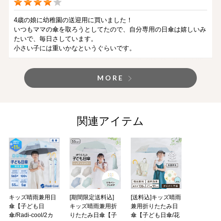
4歳の娘に幼稚園の送迎用に買いました！
いつもママの傘を取ろうとしてたので、自分専用の日傘は嬉しいみ
たいで、毎日さしています。
小さい子には重いかなというぐらいです。
MORE
関連アイテム
キッズ晴雨兼用日
[期間限定送料込]
[送料込]キッズ晴雨
傘【子ども日
キッズ晴雨兼用折
兼用折りたたみ日
傘/Radi-cool/2カ
りたたみ日傘【子
傘【子ども日傘/花