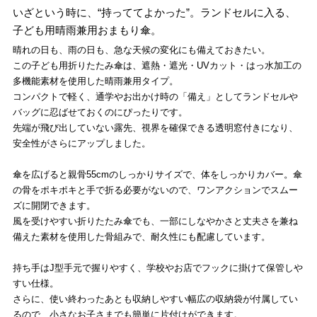
いざという時に、“持っててよかった”。ランドセルに入る、
子ども用晴雨兼用おまもり傘。
晴れの日も、雨の日も、急な天候の変化にも備えておきたい。
この子ども用折りたたみ傘は、遮熱・遮光・UVカット・はっ水加工の
多機能素材を使用した晴雨兼用タイプ。
コンパクトで軽く、通学やお出かけ時の「備え」としてランドセルや
バッグに忍ばせておくのにぴったりです。
先端が飛び出していない露先、視界を確保できる透明窓付きになり、
安全性がさらにアップしました。
傘を広げると親骨55cmのしっかりサイズで、体をしっかりカバー。傘
の骨をポキポキと手で折る必要がないので、ワンアクションでスムー
ズに開閉できます。
風を受けやすい折りたたみ傘でも、一部にしなやかさと丈夫さを兼ね
備えた素材を使用した骨組みで、耐久性にも配慮しています。
持ち手はJ型手元で握りやすく、学校やお店でフックに掛けて保管しや
すい仕様。
さらに、使い終わったあとも収納しやすい幅広の収納袋が付属してい
るので、小さなお子さまでも簡単に片付けができます。