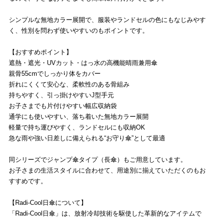
シンプルな無地カラー展開で、服装やランドセルの色にもなじみやす
く、性別を問わず使いやすいのもポイントです。
【おすすめポイント】
遮熱・遮光・UVカット・はっ水の高機能晴雨兼用傘
親骨55cmでしっかり体をカバー
折れにくくて安心な、柔軟性のある骨組み
持ちやすく、引っ掛けやすいJ型手元
お子さまでも片付けやすい幅広収納袋
通学にも使いやすい、落ち着いた無地カラー展開
軽量で持ち運びやすく、ランドセルにも収納OK
急な雨や強い日差しに備えられる“お守り傘”として最適
同シリーズでジャンプ傘タイプ（長傘）もご用意しています。
お子さまの生活スタイルに合わせて、用途別に揃えていただくのもお
すすめです。
【Radi-Cool日傘について】
「Radi-Cool日傘」は、放射冷却技術を駆使した革新的なアイテムで