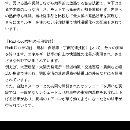
す。受ける熱を反射しながら効率的に放熱する独自技術で、傘下はま
るで木陰のような涼しさ。炎天下でも傘表面が熱を蓄積せず、内側へ
の熱伝導も軽減。当社従来品と比較して最大値の遮熱効果を実現し、
さらにエネルギーを使わない冷却効果で地球温暖化への配慮もされて
います。
【Radi-Cool技術の活用実績】
Radi-Cool技術は、建材・自動車・宇宙関連技術において、数々の実績
を誇ります。エネルギー効率の向上や快適性の改善が実現され、さま
ざまな分野で活用されています。
例えば、大型建築・太陽光発電所・低温物流・交通運送・農業など幅
広い用途で使われ、羽田空港の連絡通路や搭乗口の外装などにも採用
されています。
また、自動車メーカーとの共同で開発されたサンシェードを用いた実
験では、一般的なサンシェードより駐車中の車室内温度を10度以上下
げる効果があり、夏場のエアコンが早く効くようになったとの結果が
得られています。