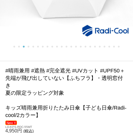
#晴雨兼用 #遮熱 #完全遮光 #UVカット #UPF50＋
先端が飛び出していない【ふちフラ】・透明窓付
き
夏の限定ラッピング対象
キッズ晴雨兼用折りたたみ日傘【子ども日傘/Radi-
cool/2カラー】
LD-KPS-RDC-55MT
4,950円
(税込)