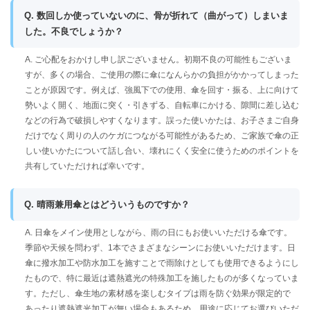
Q. 数回しか使っていないのに、骨が折れて（曲がって）しまいま
した。不良でしょうか？
A. ご心配をおかけし申し訳ございません。初期不良の可能性もございま
すが、多くの場合、ご使用の際に傘になんらかの負担がかかってしまった
ことが原因です。例えば、強風下での使用、傘を回す・振る、上に向けて
勢いよく開く、地面に突く・引きずる、自転車にかける、隙間に差し込む
などの行為で破損しやすくなります。誤った使いかたは、お子さまご自身
だけでなく周りの人のケガにつながる可能性があるため、ご家族で傘の正
しい使いかたについて話し合い、壊れにくく安全に使うためのポイントを
共有していただければ幸いです。
Q. 晴雨兼用傘とはどういうものですか？
A. 日傘をメイン使用としながら、雨の日にもお使いいただける傘です。
季節や天候を問わず、1本でさまざまなシーンにお使いいただけます。日
傘に撥水加工や防水加工を施すことで雨除けとしても使用できるようにし
たもので、特に最近は遮熱遮光の特殊加工を施したものが多くなっていま
す。ただし、傘生地の素材感を楽しむタイプは雨を防ぐ効果が限定的で
あったり遮熱遮光加工が無い場合もあるため、用途に応じてお選びいただ