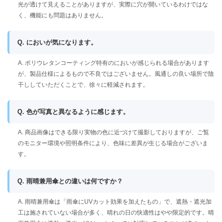
光が透けて見えることがありますが、実際に穴が開いているわけではな
く、機能にも問題はありません。
Q. においが気になります。
A. ポリウレタンコーティング特有のにおいが感じられる場合があります
が、製品仕様によるもので不良ではございません。風通しの良い場所で陰
干ししていただくことで、徐々に軽減されます。
Q. 色が写真と異なるように感じます。
A. 商品画像はできる限り実物の色に近づけて撮影しておりますが、ご覧
のモニター環境や照明条件により、色味に差異が生じる場合がございま
す。
Q. 雨晴兼用傘との違いは何ですか？
A. 雨晴兼用傘は「雨傘にUVカット効果を加えたもの」で、遮熱・遮光加
工は施されていない場合が多く、晴れの日の快適性はやや限定的です。晴