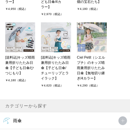
ラー】
ども日傘/4カ
畑の宝石たち】
ラー】
￥4,950（税込）
￥4,180（税込）
￥2,970（税込）
[送料込]キッズ晴雨
[送料込]キッズ晴雨
Ciel Petit（シエル
兼用折りたたみ日
兼用折りたたみ日
プチ）のキッズ晴
傘【子ども日傘/ひ
傘【子ども日傘/
雨兼用折りたたみ
つじもり】
チューリップとラ
日傘【無地切り継
イラック】
ぎ/4カラー】
￥4,180（税込）
￥4,620（税込）
￥4,290（税込）
カテゴリーから探す
雨傘