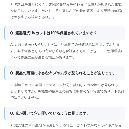
A. 紫外線を通しにくく、太陽の熱や光をやわらげる加工が施された生地
を使用しています。ただし、照り返しなどの外的要因により実際の体感に
は差が生じる場合があります。
Q. 遮熱遮光UVカットは100%保証されていますか？
A. 遮熱・遮光・UVカット率は生地単体での検査結果に基づいておりま
す。製品全体としての完全な遮蔽を保証するものではなく、ご使用環境に
よって体感に差が生じる場合があります。
Q. 製品の裏面に小さなキズやムラが見られることがあります。
A. 製造工程上、裏面コーティング部分に微細なムラや擦れが見られるこ
とがありますが、機能性や使用上の品質に影響のない範囲であり、不良品
ではございません。
Q. 光が透けて穴が開いているように見えます。
A. 遮光性の高い生地を使用している場合、ごくわずかなムラやキズから