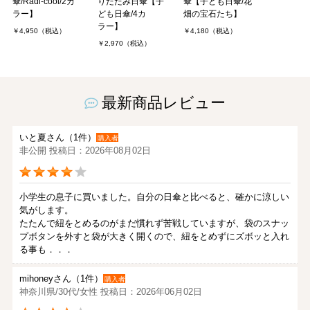
傘/Radi-cool/2カ
りたたみ日傘【子
傘【子ども日傘/花
ラー】
ども日傘/4カ
畑の宝石たち】
ラー】
￥4,950（税込）
￥4,180（税込）
￥2,970（税込）
最新商品レビュー
いと夏さん（1件）
購入者
非公開 投稿日：2026年08月02日
小学生の息子に買いました。自分の日傘と比べると、確かに涼しい
気がします。
たたんで紐をとめるのがまだ慣れず苦戦していますが、袋のスナッ
プボタンを外すと袋が大きく開くので、紐をとめずにズボッと入れ
る事も．．．
mihoneyさん（1件）
購入者
神奈川県/30代/女性 投稿日：2026年06月02日