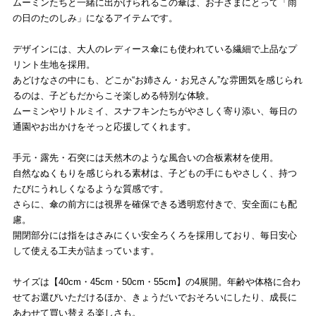
ムーミンたちと一緒に出かけられるこの傘は、お子さまにとって「雨
の日のたのしみ」になるアイテムです。
デザインには、大人のレディース傘にも使われている繊細で上品なプ
リント生地を採用。
あどけなさの中にも、どこか“お姉さん・お兄さん”な雰囲気を感じられ
るのは、子どもだからこそ楽しめる特別な体験。
ムーミンやリトルミイ、スナフキンたちがやさしく寄り添い、毎日の
通園やお出かけをそっと応援してくれます。
手元・露先・石突には天然木のような風合いの合板素材を使用。
自然なぬくもりを感じられる素材は、子どもの手にもやさしく、持つ
たびにうれしくなるような質感です。
さらに、傘の前方には視界を確保できる透明窓付きで、安全面にも配
慮。
開閉部分には指をはさみにくい安全ろくろを採用しており、毎日安心
して使える工夫が詰まっています。
サイズは【40cm・45cm・50cm・55cm】の4展開。年齢や体格に合わ
せてお選びいただけるほか、きょうだいでおそろいにしたり、成長に
あわせて買い替える楽しさも。