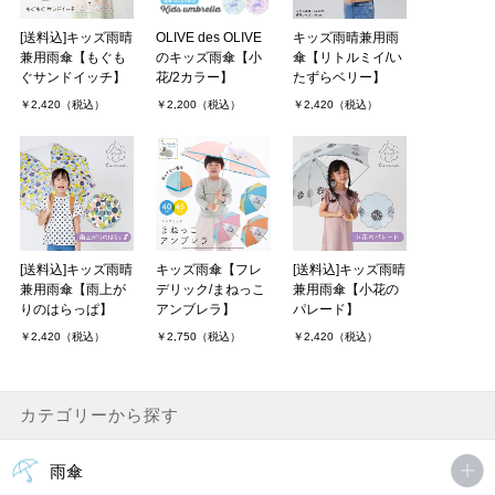
[送料込]キッズ雨晴
OLIVE des OLIVE
キッズ雨晴兼用雨
兼用雨傘【もぐも
のキッズ雨傘【小
傘【リトルミイ/い
ぐサンドイッチ】
花/2カラー】
たずらベリー】
￥2,420（税込）
￥2,200（税込）
￥2,420（税込）
[送料込]キッズ雨晴
キッズ雨傘【フレ
[送料込]キッズ雨晴
兼用雨傘【雨上が
デリック/まねっこ
兼用雨傘【小花の
りのはらっぱ】
アンブレラ】
パレード】
￥2,420（税込）
￥2,750（税込）
￥2,420（税込）
カテゴリーから探す
雨傘