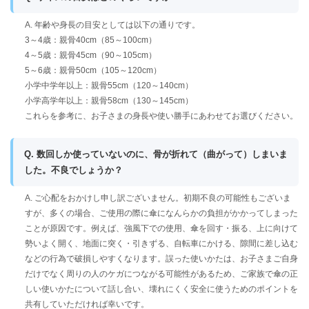
A. 年齢や身長の目安としては以下の通りです。
3～4歳：親骨40cm（85～100cm）
4～5歳：親骨45cm（90～105cm）
5～6歳：親骨50cm（105～120cm）
小学中学年以上：親骨55cm（120～140cm）
小学高学年以上：親骨58cm（130～145cm）
これらを参考に、お子さまの身長や使い勝手にあわせてお選びください。
Q. 数回しか使っていないのに、骨が折れて（曲がって）しまいま
した。不良でしょうか？
A. ご心配をおかけし申し訳ございません。初期不良の可能性もございま
すが、多くの場合、ご使用の際に傘になんらかの負担がかかってしまった
ことが原因です。例えば、強風下での使用、傘を回す・振る、上に向けて
勢いよく開く、地面に突く・引きずる、自転車にかける、隙間に差し込む
などの行為で破損しやすくなります。誤った使いかたは、お子さまご自身
だけでなく周りの人のケガにつながる可能性があるため、ご家族で傘の正
しい使いかたについて話し合い、壊れにくく安全に使うためのポイントを
共有していただければ幸いです。