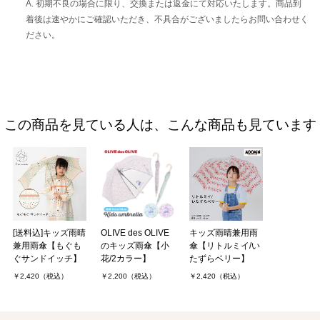
A. 初期不良の場合に限り、交換または返金にて対応いたします。商品到
着後は速やかにご確認いただき、不具合がございましたらお問い合わせく
ださい。
この商品を見ている人は、こんな商品も見ています
[送料込]キッズ雨晴
OLIVE des OLIVE
キッズ雨晴兼用雨
兼用雨傘【もぐも
のキッズ雨傘【小
傘【リトルミイ/い
ぐサンドイッチ】
花/2カラー】
たずらベリー】
￥2,420（税込）
￥2,200（税込）
￥2,420（税込）