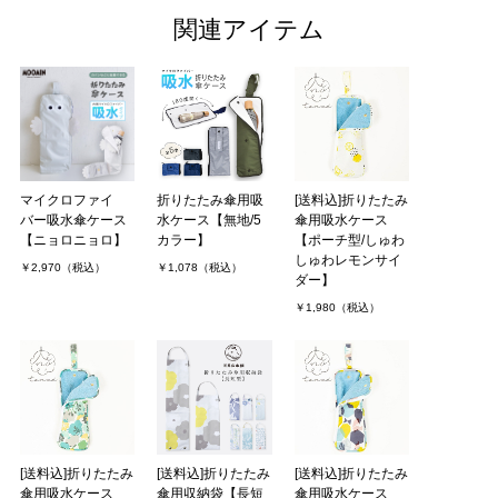
関連アイテム
マイクロファイ
折りたたみ傘用吸
[送料込]折りたたみ
バー吸水傘ケース
水ケース【無地/5
傘用吸水ケース
【ニョロニョロ】
カラー】
【ポーチ型/しゅわ
しゅわレモンサイ
￥2,970（税込）
￥1,078（税込）
ダー】
￥1,980（税込）
[送料込]折りたたみ
[送料込]折りたたみ
[送料込]折りたたみ
傘用吸水ケース
傘用収納袋【長短
傘用吸水ケース