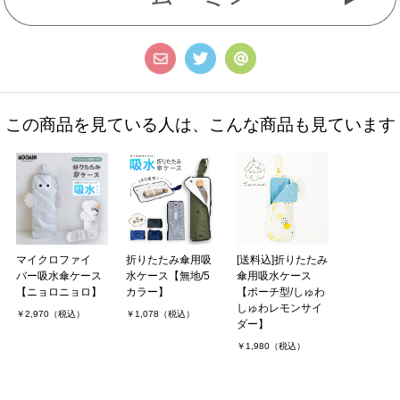
この商品を見ている人は、こんな商品も見ています
マイクロファイ
折りたたみ傘用吸
[送料込]折りたたみ
バー吸水傘ケース
水ケース【無地/5
傘用吸水ケース
【ニョロニョロ】
カラー】
【ポーチ型/しゅわ
しゅわレモンサイ
￥2,970（税込）
￥1,078（税込）
ダー】
￥1,980（税込）