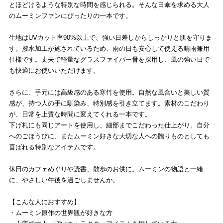
とほどけるような特別な時間を感じられる。そんな日傘を求める大人
のムーミンファンにぴったりの一本です。
生地はUVカット率90%以上で、強い日差しからしっかりと肌を守りま
す。撥水加工が施されているため、雨の日も安心して使える晴雨兼用
仕様です。丈夫で軽量なグラスファイバー骨を採用し、風の強い日で
も快適にお使いいただけます。
さらに、手元には高級感のある寒竹を使用。自然な風合いと美しい質
感が、持つ人の手に馴染み、特別感を引き立てます。素材のこだわり
が、日常を上質な時間に変えてくれる一本です。
下げ札にも同じアートを使用し、細部までこだわった仕上がり。自分
へのごほうびに、またムーミン好きな大切な人への贈りものとしても
喜ばれる特別なアイテムです。
休日のカフェめぐりや読書、散歩のお供に。ムーミンの物語と一緒
に、やさしい午後を過ごしませんか。
【こんな人におすすめ】
・ムーミン原作の世界観が好きな方