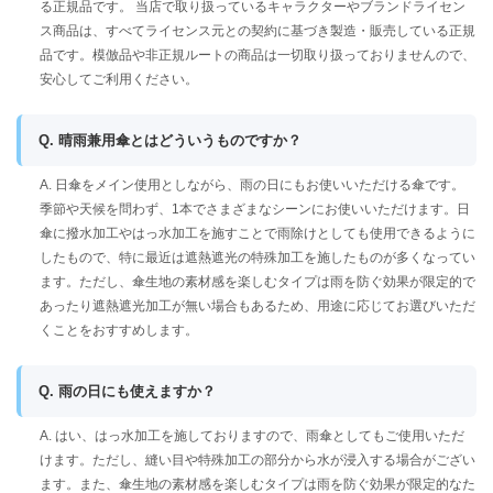
る正規品です。 当店で取り扱っているキャラクターやブランドライセン
ス商品は、すべてライセンス元との契約に基づき製造・販売している正規
品です。模倣品や非正規ルートの商品は一切取り扱っておりませんので、
安心してご利用ください。
Q. 晴雨兼用傘とはどういうものですか？
A. 日傘をメイン使用としながら、雨の日にもお使いいただける傘です。
季節や天候を問わず、1本でさまざまなシーンにお使いいただけます。日
傘に撥水加工やはっ水加工を施すことで雨除けとしても使用できるように
したもので、特に最近は遮熱遮光の特殊加工を施したものが多くなってい
ます。ただし、傘生地の素材感を楽しむタイプは雨を防ぐ効果が限定的で
あったり遮熱遮光加工が無い場合もあるため、用途に応じてお選びいただ
くことをおすすめします。
Q. 雨の日にも使えますか？
A. はい、はっ水加工を施しておりますので、雨傘としてもご使用いただ
けます。ただし、縫い目や特殊加工の部分から水が浸入する場合がござい
ます。また、傘生地の素材感を楽しむタイプは雨を防ぐ効果が限定的なた