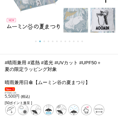
#晴雨兼用 #遮熱 #遮光 #UVカット #UPF50＋
夏の限定ラッピング対象
晴雨兼用日傘【ムーミン谷の夏まつり】
PTMO-35
5,500円
(税込)
[50ポイント進呈 ]