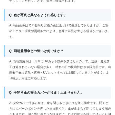
干ししていただくことで、徐々に軽減されます。
Q. 色が写真と異なるように感じます。
A. 商品画像はできる限り実物の色に近づけて撮影しておりますが、ご覧
のモニター環境や照明条件により、色味に差異が生じる場合がございま
す。
Q. 雨晴兼用傘との違いは何ですか？
A. 雨晴兼用傘は「雨傘にUVカット効果を加えたもの」で、遮熱・遮光加
工は施されていない場合が多く、晴れの日の快適性はやや限定的です。晴
雨兼用傘は遮熱・遮光・UVカットすべてに対応していることが多く、よ
り幅広い用途に対応します。
Q. 手開き傘の安全カバーがうまく止まりません。
A. 安全カバー付きの傘は、傘を閉じるときに指を守る構造です。開くと
きにカバーのボタンを押したまま開くと、傘が止まらず閉じてしまう場合
があります。開く際はボタンを押さずに、ロクロ部分を持ってゆっくり開