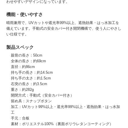
わせやすいデザインになっています。
機能・使いやすさ
晴雨兼用で、UVカットや遮光率99%以上、遮熱効果・はっ水加工を
備えています。手動式の安全カバー付き開閉機構で、使う人にやさし
い仕様です。
製品スペック
親骨の長さ：50cm
全体の長さ：約69cm
直径：約86cm
持ち手の長さ：約14.5cm
持ち手の太さ：約1.5cm
石突の長さ：約3.5cm
重さ：約282g
開閉方式：手動式（安全カバー付き）
留め具：スナップボタン
加工：UVカット99%以上・遮光率99%以上・遮熱効果・はっ水加
工
手元：合板
素材：ポリエステル100%（裏面ポリウレタンコーティング）