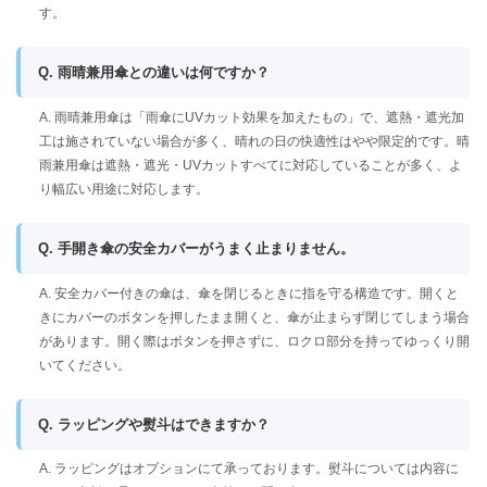
す。
Q. 雨晴兼用傘との違いは何ですか？
A. 雨晴兼用傘は「雨傘にUVカット効果を加えたもの」で、遮熱・遮光加
工は施されていない場合が多く、晴れの日の快適性はやや限定的です。晴
雨兼用傘は遮熱・遮光・UVカットすべてに対応していることが多く、よ
り幅広い用途に対応します。
Q. 手開き傘の安全カバーがうまく止まりません。
A. 安全カバー付きの傘は、傘を閉じるときに指を守る構造です。開くと
きにカバーのボタンを押したまま開くと、傘が止まらず閉じてしまう場合
があります。開く際はボタンを押さずに、ロクロ部分を持ってゆっくり開
いてください。
Q. ラッピングや熨斗はできますか？
A. ラッピングはオプションにて承っております。熨斗については内容に