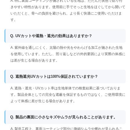
A. 特に裏面コーティングが施されている生地は、たたんだ状態で貼り付
きやすい特性があります。使用前に手でそっと生地をほぐしてから開いて
いただくと、骨への負担を避けられ、より長く快適にご使用いただけま
す。
Q. UVカットや遮熱・遮光の効果はありますか？
A. 紫外線を通しにくく、太陽の熱や光をやわらげる加工が施された生地
を使用しています。ただし、照り返しなどの外的要因により実際の体感に
は差が生じる場合があります。
Q. 遮熱遮光UVカットは100%保証されていますか？
A. 遮熱・遮光・UVカット率は生地単体での検査結果に基づいておりま
す。製品全体としての完全な遮蔽を保証するものではなく、ご使用環境に
よって体感に差が生じる場合があります。
Q. 製品の裏面に小さなキズやムラが見られることがあります。
A. 製造工程上、裏面コーティング部分に微細なムラや擦れが見られるこ