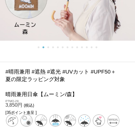
#晴雨兼用 #遮熱 #遮光 #UVカット #UPF50＋
夏の限定ラッピング対象
晴雨兼用日傘【ムーミン/森】
PTMO-29
3,850円
(税込)
[35ポイント進呈 ]