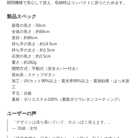
開閉機構で安心して使え、収納時はコンパクトに折りたためます。
製品スペック
親骨の長さ：50cm
全体の長さ：約69cm
直径：約86cm
持ち手の長さ：約14.5cm
持ち手の太さ：約1.5cm
石突の長さ：約3.5cm
重さ：約282g
開閉方式：手動式（安全カバー付き）
留め具：スナップボタン
加工：UVカット99%以上・遮光率99%以上・遮熱効果・はっ水加
工
手元：合板
素材：ポリエステル100%（裏面ポリウレタンコーティング）
ユーザーの声
「デザインは落ち着いていて、大人っぽく使えます。」
— 28歳・女性