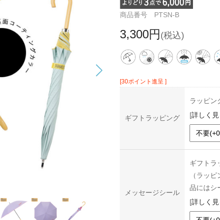
商品番号 PTSN-B
3,300円
(税込)
[30ポイント進呈 ]
ラッピン
[
詳しく見
ギフトラッピング
ギフトラ
（ラッピ
品にはシ
メッセージシール
[
詳しく見