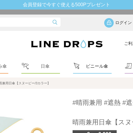
会員登録で今すぐ使える500Pプレゼント
ログイン
ご利
み傘
日傘
ビニール傘
雨兼用日傘【スヌーピー/3カラー】
#晴雨兼用 #遮熱 #遮
晴雨兼用日傘【スヌ