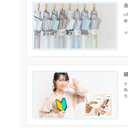
L
修
※
サ
商
当