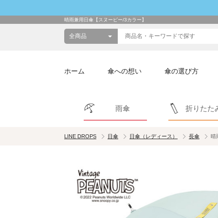
晴雨兼用日傘【スヌーピー/3カラー】
ホーム
傘への想い
傘の選び方
雨傘
折りたた
LINE DROPS
日傘
日傘（レディース）
長傘
晴