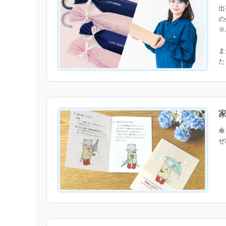
出
の
※
ま
傘
ぜ