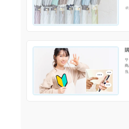
※
サ
商
当