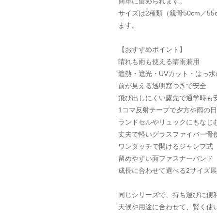
簡単に留められます。
サイズは2種類（親骨50cm／
ます。
【おすすめポイント】
晴れも雨も使える晴雨兼用
遮熱・遮光・UVカット・はっ水
前が見える透明窓つきで安全
飛び出しにくい露先で通学時も
1コマ反射テープで夕方や雨の
ランドセルやリュックにもなじ
丈夫で軽いグラスファイバー骨
ワンタッチで開けるジャンプ式
留めやすい面ファスナーバンド
成長に合わせて選べる2サイズ展開
同じシリーズで、持ち運びに便
天候や用途に合わせて、賢く使