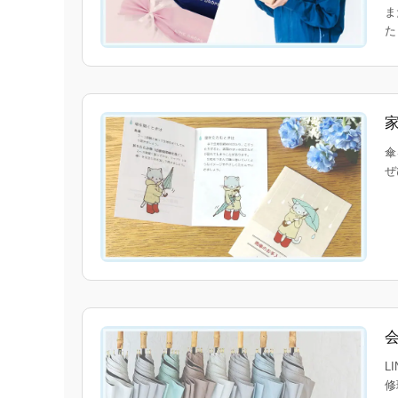
ま
傘
ぜ
L
修