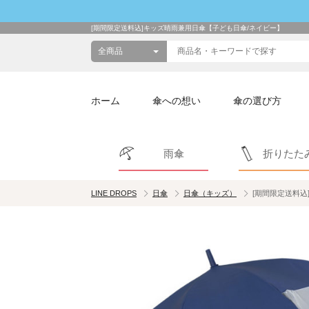
[期間限定送料込]キッズ晴雨兼用日傘【子ども日傘/ネイビー】
ホーム
傘への想い
傘の選び方
雨傘
折りたた
LINE DROPS
日傘
日傘（キッズ）
[期間限定送料込