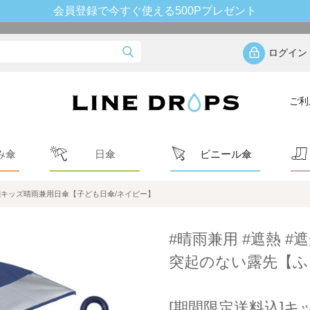
会員登録で今すぐ使える500Pプレゼント
ログイン
ご利
み傘
日傘
ビニール傘
]キッズ晴雨兼用日傘【子ども日傘/ネイビー】
#晴雨兼用 #遮熱 #遮
突起のない露先【ふ
[期間限定送料込]キ