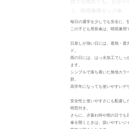
雨でも晴れでも、わが子
う、晴雨兼用キッズ傘。
毎日の通学を少しでも安全に、
この子ども用長傘は、晴雨兼用
日差しが強い日には、遮熱・遮
ド。
雨の日には、はっ水加工でしっ
ます。
シンプルで落ち着いた無地カラ
群。
高学年になっても使いやすいデ
安全性と使いやすさにも配慮し
明窓付き。
さらに、夕暮れ時や雨の日でも
傘を開くときは、扱いやすいジ