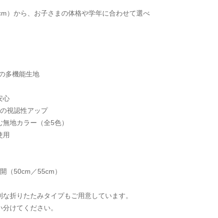
55cm）から、お子さまの体格や学年に合わせて選べ
の多機能生地
安心
日の視認性アップ
む無地カラー（全5色）
使用
（50cm／55cm）
利な折りたたみタイプもご用意しています。
い分けてください。