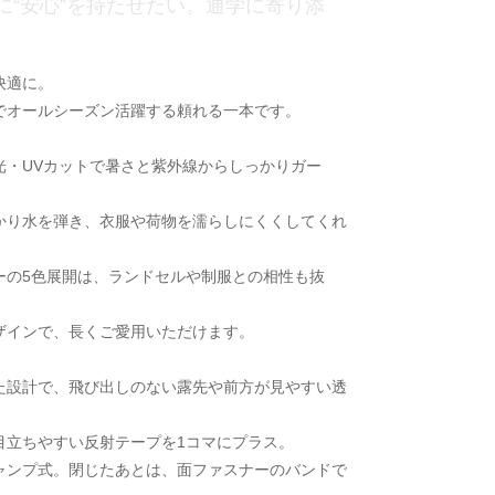
に“安心”を持たせたい。通学に寄り添
快適に。
でオールシーズン活躍する頼れる一本です。
光・UVカットで暑さと紫外線からしっかりガー
かり水を弾き、衣服や荷物を濡らしにくくしてくれ
ーの5色展開は、ランドセルや制服との相性も抜
ザインで、長くご愛用いただけます。
た設計で、飛び出しのない露先や前方が見やすい透
目立ちやすい反射テープを1コマにプラス。
ャンプ式。閉じたあとは、面ファスナーのバンドで