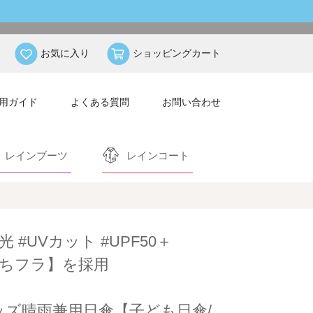
お気に入り
ショッピングカート
用ガイド
よくある質問
お問い合わせ
レインブーツ
レインコート
光 #UVカット #UPF50＋
ちフラ】を採用
ッズ晴雨兼用日傘【子ども日傘/