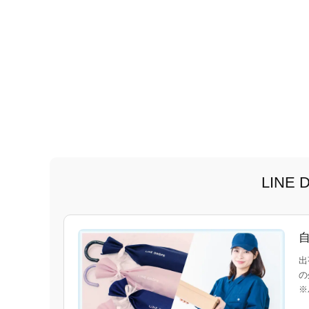
LIN
出
の
※