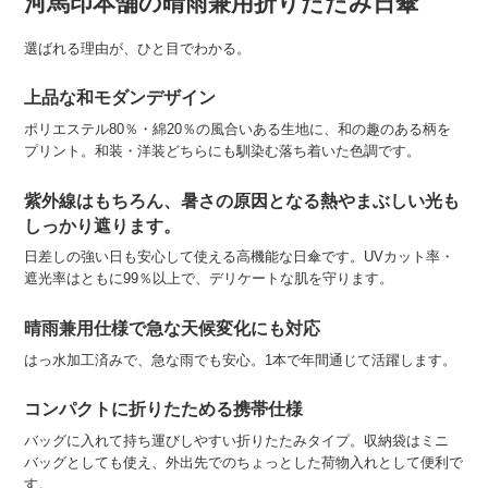
河馬印本舗の晴雨兼用折りたたみ日傘
選ばれる理由が、ひと目でわかる。
上品な和モダンデザイン
ポリエステル80％・綿20％の風合いある生地に、和の趣のある柄を
プリント。和装・洋装どちらにも馴染む落ち着いた色調です。
紫外線はもちろん、暑さの原因となる熱やまぶしい光も
しっかり遮ります。
日差しの強い日も安心して使える高機能な日傘です。UVカット率・
遮光率はともに99％以上で、デリケートな肌を守ります。
晴雨兼用仕様で急な天候変化にも対応
はっ水加工済みで、急な雨でも安心。1本で年間通じて活躍します。
コンパクトに折りたためる携帯仕様
バッグに入れて持ち運びしやすい折りたたみタイプ。収納袋はミニ
バッグとしても使え、外出先でのちょっとした荷物入れとして便利で
す。