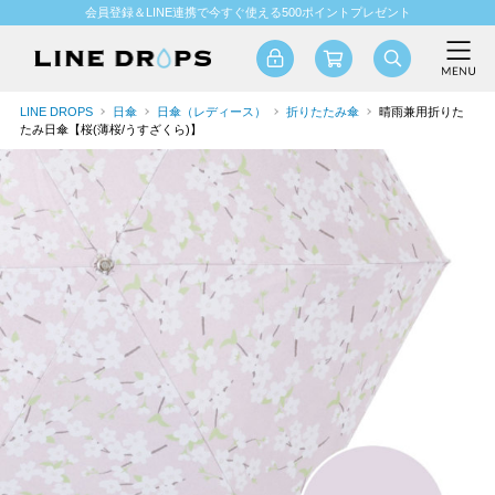
会員登録＆LINE連携で今すぐ使える500ポイントプレゼント
LINE DROPS
日傘
日傘（レディース）
折りたたみ傘
晴雨兼用折りた
たみ日傘【桜(薄桜/うすざくら)】