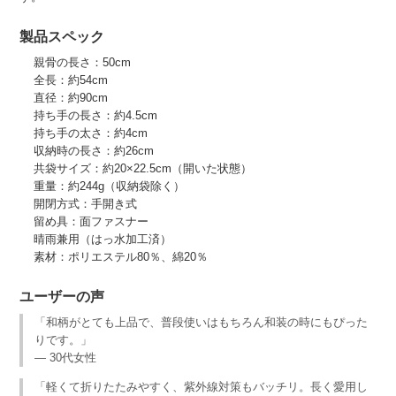
製品スペック
親骨の長さ：50cm
全長：約54cm
直径：約90cm
持ち手の長さ：約4.5cm
持ち手の太さ：約4cm
収納時の長さ：約26cm
共袋サイズ：約20×22.5cm（開いた状態）
重量：約244g（収納袋除く）
開閉方式：手開き式
留め具：面ファスナー
晴雨兼用（はっ水加工済）
素材：ポリエステル80％、綿20％
ユーザーの声
「和柄がとても上品で、普段使いはもちろん和装の時にもぴった
りです。」
— 30代女性
「軽くて折りたたみやすく、紫外線対策もバッチリ。長く愛用し