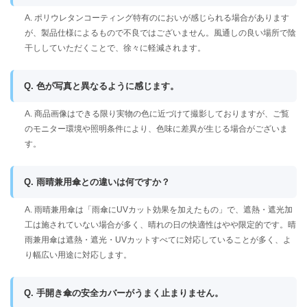
A. ポリウレタンコーティング特有のにおいが感じられる場合があります
が、製品仕様によるもので不良ではございません。風通しの良い場所で陰
干ししていただくことで、徐々に軽減されます。
Q. 色が写真と異なるように感じます。
A. 商品画像はできる限り実物の色に近づけて撮影しておりますが、ご覧
のモニター環境や照明条件により、色味に差異が生じる場合がございま
す。
Q. 雨晴兼用傘との違いは何ですか？
A. 雨晴兼用傘は「雨傘にUVカット効果を加えたもの」で、遮熱・遮光加
工は施されていない場合が多く、晴れの日の快適性はやや限定的です。晴
雨兼用傘は遮熱・遮光・UVカットすべてに対応していることが多く、よ
り幅広い用途に対応します。
Q. 手開き傘の安全カバーがうまく止まりません。