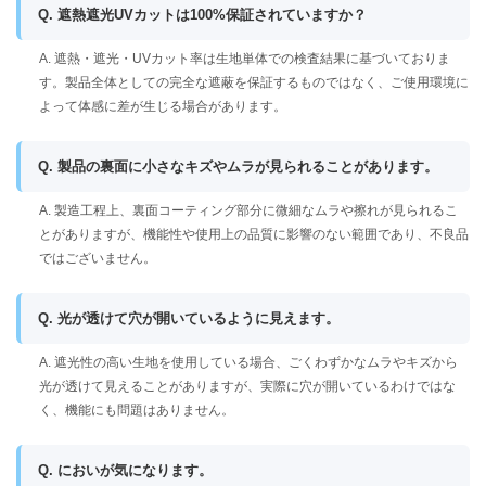
Q. 遮熱遮光UVカットは100%保証されていますか？
A. 遮熱・遮光・UVカット率は生地単体での検査結果に基づいておりま
す。製品全体としての完全な遮蔽を保証するものではなく、ご使用環境に
よって体感に差が生じる場合があります。
Q. 製品の裏面に小さなキズやムラが見られることがあります。
A. 製造工程上、裏面コーティング部分に微細なムラや擦れが見られるこ
とがありますが、機能性や使用上の品質に影響のない範囲であり、不良品
ではございません。
Q. 光が透けて穴が開いているように見えます。
A. 遮光性の高い生地を使用している場合、ごくわずかなムラやキズから
光が透けて見えることがありますが、実際に穴が開いているわけではな
く、機能にも問題はありません。
Q. においが気になります。