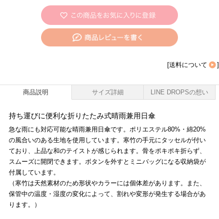
[
送料について
]
商品説明
サイズ詳細
LINE DROPSの想い
持ち運びに便利な折りたたみ式晴雨兼用日傘
急な雨にも対応可能な晴雨兼用日傘です。ポリエステル80%・綿20%
の風合いのある生地を使用しています。寒竹の手元にタッセルが付い
ており、上品な和のテイストが感じられます。骨をポキポキ折らず、
スムーズに開閉できます。ボタンを外すとミニバッグになる収納袋が
付属しています。
（寒竹は天然素材のため形状やカラーには個体差があります。また、
保管中の温度・湿度の変化によって、割れや変形が発生する場合があ
ります。）