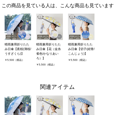
この商品を見ている人は、こんな商品も見ています
晴雨兼用折りたた
晴雨兼用折りたた
晴雨兼用折りたた
み日傘【夜桜(薄桜/
み日傘【花（金糸
み日傘【切子(紺青/
うすざくら)】
雀色/かなりあい
こんじょう)】
ろ）】
￥5,500（税込）
￥5,500（税込）
￥5,500（税込）
関連アイテム