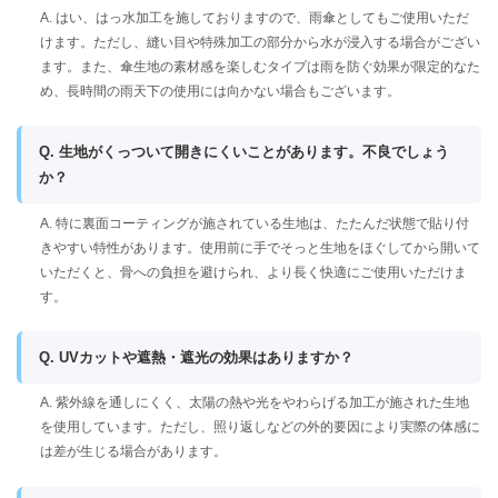
A. はい、はっ水加工を施しておりますので、雨傘としてもご使用いただ
けます。ただし、縫い目や特殊加工の部分から水が浸入する場合がござい
ます。また、傘生地の素材感を楽しむタイプは雨を防ぐ効果が限定的なた
め、長時間の雨天下の使用には向かない場合もございます。
Q. 生地がくっついて開きにくいことがあります。不良でしょう
か？
A. 特に裏面コーティングが施されている生地は、たたんだ状態で貼り付
きやすい特性があります。使用前に手でそっと生地をほぐしてから開いて
いただくと、骨への負担を避けられ、より長く快適にご使用いただけま
す。
Q. UVカットや遮熱・遮光の効果はありますか？
A. 紫外線を通しにくく、太陽の熱や光をやわらげる加工が施された生地
を使用しています。ただし、照り返しなどの外的要因により実際の体感に
は差が生じる場合があります。