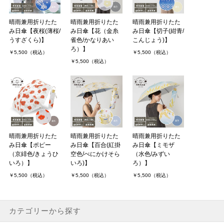
晴雨兼用折りたた
晴雨兼用折りたた
晴雨兼用折りたた
み日傘【夜桜(薄桜/
み日傘【花（金糸
み日傘【切子(紺青/
うすざくら)】
雀色/かなりあい
こんじょう)】
ろ）】
￥5,500（税込）
￥5,500（税込）
￥5,500（税込）
晴雨兼用折りたた
晴雨兼用折りたた
晴雨兼用折りたた
み日傘【ポピー
み日傘【百合(紅掛
み日傘【ミモザ
（京緋色/きょうひ
空色/べにかけそら
（水色/みずい
いろ）】
いろ)】
ろ）】
￥5,500（税込）
￥5,500（税込）
￥5,500（税込）
カテゴリーから探す