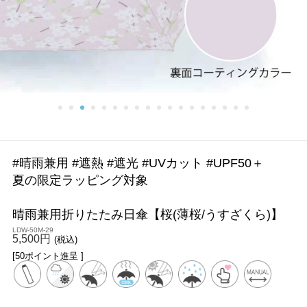
#晴雨兼用 #遮熱 #遮光 #UVカット #UPF50＋
夏の限定ラッピング対象
晴雨兼用折りたたみ日傘【桜(薄桜/うすざくら)】
LDW-50M-29
5,500円
(税込)
[50ポイント進呈 ]