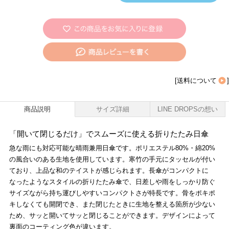
[
送料について
]
商品説明
サイズ詳細
LINE DROPSの想い
「開いて閉じるだけ」でスムーズに使える折りたたみ日傘
急な雨にも対応可能な晴雨兼用日傘です。ポリエステル80%・綿20%
の風合いのある生地を使用しています。寒竹の手元にタッセルが付い
ており、上品な和のテイストが感じられます。長傘がコンパクトに
なったようなスタイルの折りたたみ傘で、日差しや雨をしっかり防ぐ
サイズながら持ち運びしやすいコンパクトさが特長です。骨をポキポ
キしなくても開閉でき、また閉じたときに生地を整える箇所が少ない
ため、サッと開いてサッと閉じることができます。デザインによって
裏面のコーティング色が違います。