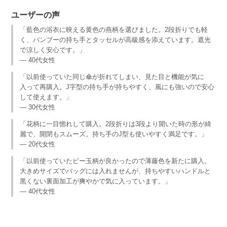
ユーザーの声
「藍色の浴衣に映える黄色の燕柄を選びました。2段折りでも軽
く、バンブーの持ち手とタッセルが高級感を添えています。遮光
で涼しく安心です。」
— 40代女性
「以前使っていた同じ傘が折れてしまい、見た目と機能が気に
入って再購入。J字型の持ち手が持ちやすく、風にも強いので安心
して使えます。」
— 30代女性
「花柄に一目惚れして購入。2段折りは3段より開いた時の形が綺
麗で、開閉もスムーズ。持ち手のJ型も使いやすく満足です。」
— 20代女性
「以前使っていたビー玉柄が良かったので薄藤色を新たに購入。
大きめサイズでバッグには入れませんが、持ちやすいハンドルと
黒くない裏面加工が爽やかで気に入っています。」
— 40代女性