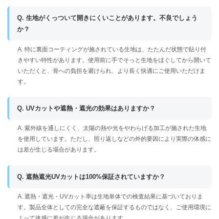
Q. 生地がくっついて開きにくいことがあります。不良でしょう
か？
A. 特に裏面コーティングが施されている生地は、たたんだ状態で貼り付
きやすい特性があります。使用前に手でそっと生地をほぐしてから開いて
いただくと、骨への負担を避けられ、より長く快適にご使用いただけま
す。
Q. UVカットや遮熱・遮光の効果はありますか？
A. 紫外線を通しにくく、太陽の熱や光をやわらげる加工が施された生地
を使用しています。ただし、照り返しなどの外的要因により実際の体感に
は差が生じる場合があります。
Q. 遮熱遮光UVカットは100%保証されていますか？
A. 遮熱・遮光・UVカット率は生地単体での検査結果に基づいておりま
す。製品全体としての完全な遮蔽を保証するものではなく、ご使用環境に
よって体感に差が生じる場合があります。