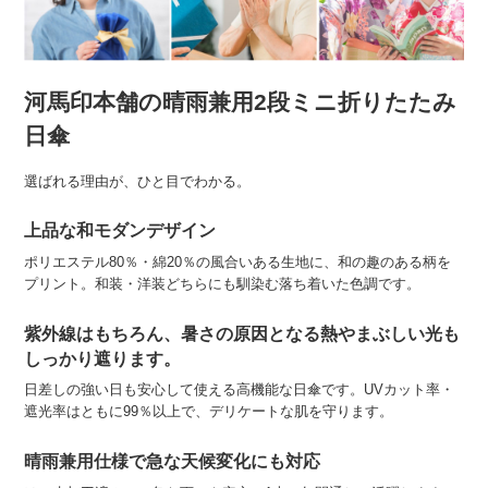
河馬印本舗の晴雨兼用2段ミニ折りたたみ
日傘
選ばれる理由が、ひと目でわかる。
上品な和モダンデザイン
ポリエステル80％・綿20％の風合いある生地に、和の趣のある柄を
プリント。和装・洋装どちらにも馴染む落ち着いた色調です。
紫外線はもちろん、暑さの原因となる熱やまぶしい光も
しっかり遮ります。
日差しの強い日も安心して使える高機能な日傘です。UVカット率・
遮光率はともに99％以上で、デリケートな肌を守ります。
晴雨兼用仕様で急な天候変化にも対応