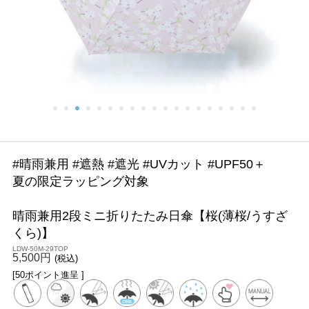
#晴雨兼用 #遮熱 #遮光 #UVカット #UPF50＋
夏の限定ラッピング対象
晴雨兼用2段ミニ折りたたみ日傘【桜(薄桜/うすざ
くら)】
LDW-50M-29TOP
5,500円
(税込)
[50ポイント進呈 ]