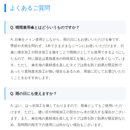
よくあるご質問
Q. 晴雨兼用傘とはどういうものですか？
A. 日傘をメイン使用としながら、雨の日にもお使いいただける傘です。
季節や天候を問わず、1本でさまざまなシーンにお使いいただけます。日
傘に撥水加工や防水加工を施すことで雨除けとしても使用できるようにし
たもので、特に最近は遮熱遮光の特殊加工を施したものが多くなっていま
す。ただし、傘生地の素材感を楽しむタイプは雨を防ぐ効果が限定的で
あったり遮熱遮光加工が無い場合もあるため、用途に応じてお選びいただ
くことをおすすめします。
Q. 雨の日にも使えますか？
A. はい、はっ水加工を施しておりますので、雨傘としてもご使用いただ
けます。ただし、縫い目や特殊加工の部分から水が浸入する場合がござい
ます。また、傘生地の素材感を楽しむタイプは雨を防ぐ効果が限定的なた
め、長時間の雨天下の使用には向かない場合もございます。