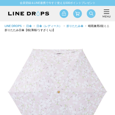
会員登録＆LINE連携で今すぐ使える500ポイントプレゼント
LINE DROPS
日傘
日傘（レディース）
折りたたみ傘
晴雨兼用2段ミニ
折りたたみ日傘【桜(薄桜/うすざくら)】