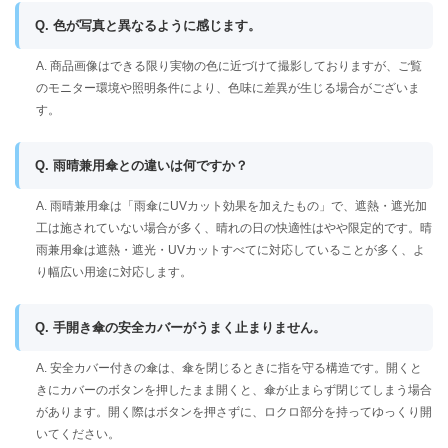
Q. 色が写真と異なるように感じます。
A. 商品画像はできる限り実物の色に近づけて撮影しておりますが、ご覧
のモニター環境や照明条件により、色味に差異が生じる場合がございま
す。
Q. 雨晴兼用傘との違いは何ですか？
A. 雨晴兼用傘は「雨傘にUVカット効果を加えたもの」で、遮熱・遮光加
工は施されていない場合が多く、晴れの日の快適性はやや限定的です。晴
雨兼用傘は遮熱・遮光・UVカットすべてに対応していることが多く、よ
り幅広い用途に対応します。
Q. 手開き傘の安全カバーがうまく止まりません。
A. 安全カバー付きの傘は、傘を閉じるときに指を守る構造です。開くと
きにカバーのボタンを押したまま開くと、傘が止まらず閉じてしまう場合
があります。開く際はボタンを押さずに、ロクロ部分を持ってゆっくり開
いてください。