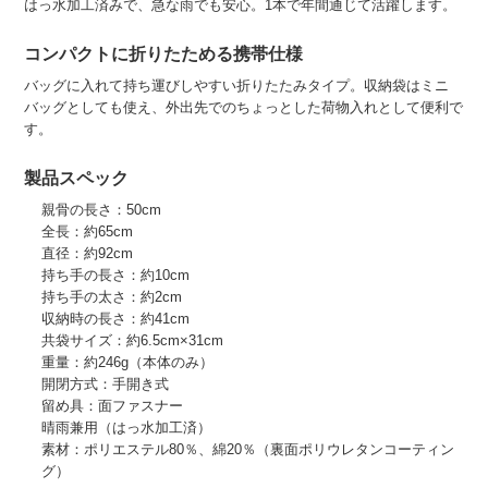
はっ水加工済みで、急な雨でも安心。1本で年間通じて活躍します。
コンパクトに折りたためる携帯仕様
バッグに入れて持ち運びしやすい折りたたみタイプ。収納袋はミニ
バッグとしても使え、外出先でのちょっとした荷物入れとして便利で
す。
製品スペック
親骨の長さ：50cm
全長：約65cm
直径：約92cm
持ち手の長さ：約10cm
持ち手の太さ：約2cm
収納時の長さ：約41cm
共袋サイズ：約6.5cm×31cm
重量：約246g（本体のみ）
開閉方式：手開き式
留め具：面ファスナー
晴雨兼用（はっ水加工済）
素材：ポリエステル80％、綿20％（裏面ポリウレタンコーティン
グ）