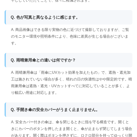
干ししていただくことで、徐々に軽減されます。
Q. 色が写真と異なるように感じます。
A. 商品画像はできる限り実物の色に近づけて撮影しておりますが、ご覧
のモニター環境や照明条件により、色味に差異が生じる場合がございま
す。
Q. 雨晴兼用傘との違いは何ですか？
A. 雨晴兼用傘は「雨傘にUVカット効果を加えたもの」で、遮熱・遮光加
工は施されていない場合が多く、晴れの日の快適性はやや限定的です。晴
雨兼用傘は遮熱・遮光・UVカットすべてに対応していることが多く、よ
り幅広い用途に対応します。
Q. 手開き傘の安全カバーがうまく止まりません。
A. 安全カバー付きの傘は、傘を閉じるときに指を守る構造です。開くと
きにカバーのボタンを押したまま開くと、傘が止まらず閉じてしまう場合
があります。開く際はボタンを押さずに、ロクロ部分を持ってゆっくり開