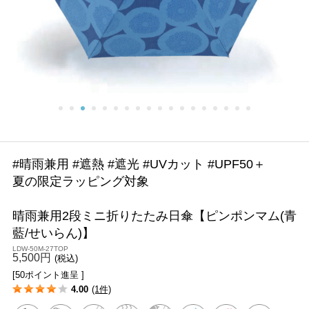
#晴雨兼用 #遮熱 #遮光 #UVカット #UPF50＋
夏の限定ラッピング対象
晴雨兼用2段ミニ折りたたみ日傘【ピンポンマム(青
藍/せいらん)】
LDW-50M-27TOP
5,500円
(税込)
[50ポイント進呈 ]
4.00
(1件)