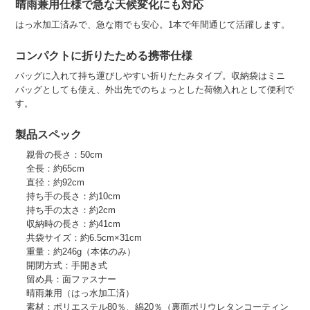
晴雨兼用仕様で急な天候変化にも対応
はっ水加工済みで、急な雨でも安心。1本で年間通じて活躍します。
コンパクトに折りたためる携帯仕様
バッグに入れて持ち運びしやすい折りたたみタイプ。収納袋はミニ
バッグとしても使え、外出先でのちょっとした荷物入れとして便利で
す。
製品スペック
親骨の長さ：50cm
全長：約65cm
直径：約92cm
持ち手の長さ：約10cm
持ち手の太さ：約2cm
収納時の長さ：約41cm
共袋サイズ：約6.5cm×31cm
重量：約246g（本体のみ）
開閉方式：手開き式
留め具：面ファスナー
晴雨兼用（はっ水加工済）
素材：ポリエステル80％、綿20％（裏面ポリウレタンコーティン