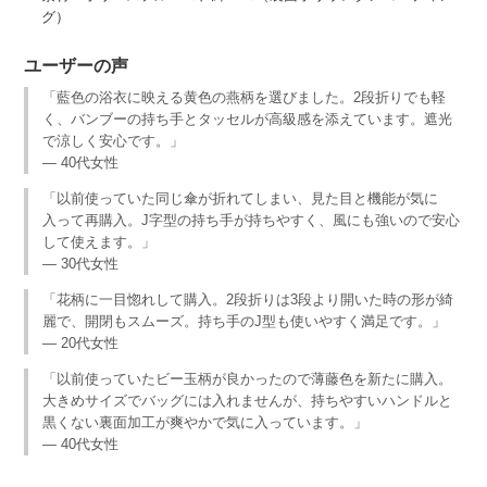
グ）
ユーザーの声
「藍色の浴衣に映える黄色の燕柄を選びました。2段折りでも軽
く、バンブーの持ち手とタッセルが高級感を添えています。遮光
で涼しく安心です。」
— 40代女性
「以前使っていた同じ傘が折れてしまい、見た目と機能が気に
入って再購入。J字型の持ち手が持ちやすく、風にも強いので安心
して使えます。」
— 30代女性
「花柄に一目惚れして購入。2段折りは3段より開いた時の形が綺
麗で、開閉もスムーズ。持ち手のJ型も使いやすく満足です。」
— 20代女性
「以前使っていたビー玉柄が良かったので薄藤色を新たに購入。
大きめサイズでバッグには入れませんが、持ちやすいハンドルと
黒くない裏面加工が爽やかで気に入っています。」
— 40代女性