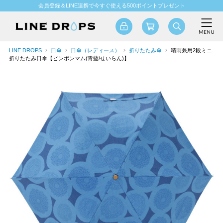
会員登録＆LINE連携で今すぐ使える500ポイントプレゼント
LINE DROPS
日傘
日傘（レディース）
折りたたみ傘
晴雨兼用2段ミニ
折りたたみ日傘【ピンポンマム(青藍/せいらん)】