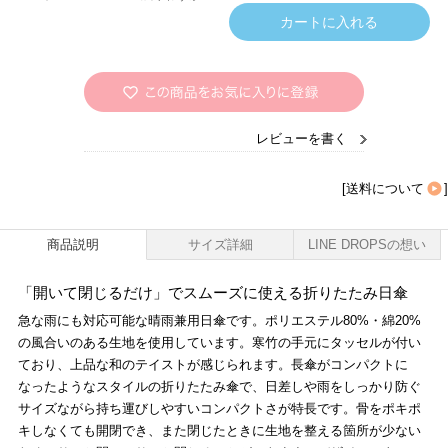
レビューを書く
[
送料について
]
商品説明
サイズ詳細
LINE DROPSの想い
「開いて閉じるだけ」でスムーズに使える折りたたみ日傘
急な雨にも対応可能な晴雨兼用日傘です。ポリエステル80%・綿20%
の風合いのある生地を使用しています。寒竹の手元にタッセルが付い
ており、上品な和のテイストが感じられます。長傘がコンパクトに
なったようなスタイルの折りたたみ傘で、日差しや雨をしっかり防ぐ
サイズながら持ち運びしやすいコンパクトさが特長です。骨をポキポ
キしなくても開閉でき、また閉じたときに生地を整える箇所が少ない