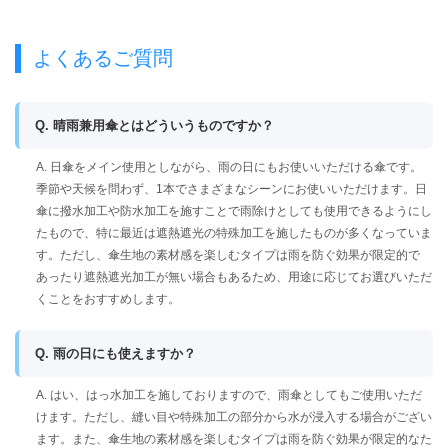
よくあるご質問
Q. 晴雨兼用傘とはどういうものですか？
A. 日傘をメイン使用としながら、雨の日にもお使いいただける傘です。
季節や天候を問わず、1本でさまざまなシーンにお使いいただけます。日
傘に撥水加工や防水加工を施すことで雨除けとしても使用できるようにし
たもので、特に最近は遮熱遮光の特殊加工を施したものが多くなっていま
す。ただし、傘生地の素材感を楽しむタイプは雨を防ぐ効果が限定的で
あったり遮熱遮光加工が無い場合もあるため、用途に応じてお選びいただ
くことをおすすめします。
Q. 雨の日にも使えますか？
A. はい、はっ水加工を施しておりますので、雨傘としてもご使用いただ
けます。ただし、縫い目や特殊加工の部分から水が浸入する場合がござい
ます。また、傘生地の素材感を楽しむタイプは雨を防ぐ効果が限定的なた