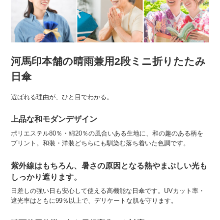
河馬印本舗の晴雨兼用2段ミニ折りたたみ
日傘
選ばれる理由が、ひと目でわかる。
上品な和モダンデザイン
ポリエステル80％・綿20％の風合いある生地に、和の趣のある柄を
プリント。和装・洋装どちらにも馴染む落ち着いた色調です。
紫外線はもちろん、暑さの原因となる熱やまぶしい光も
しっかり遮ります。
日差しの強い日も安心して使える高機能な日傘です。UVカット率・
遮光率はともに99％以上で、デリケートな肌を守ります。