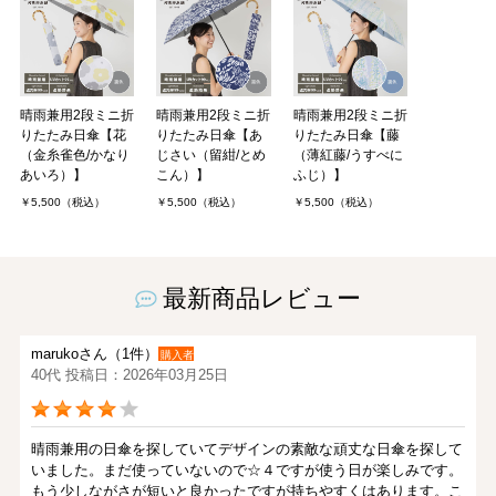
晴雨兼用2段ミニ折
晴雨兼用2段ミニ折
晴雨兼用2段ミニ折
りたたみ日傘【花
りたたみ日傘【あ
りたたみ日傘【藤
（金糸雀色/かなり
じさい（留紺/とめ
（薄紅藤/うすべに
あいろ）】
こん）】
ふじ）】
￥5,500（税込）
￥5,500（税込）
￥5,500（税込）
最新商品レビュー
marukoさん（1件）
購入者
40代 投稿日：2026年03月25日
晴雨兼用の日傘を探していてデザインの素敵な頑丈な日傘を探して
いました。まだ使っていないので☆４ですが使う日が楽しみです。
もう少しながさが短いと良かったですが持ちやすくはあります。こ