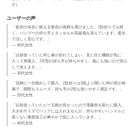
グ）
ユーザーの声
「藍色の浴衣に映える黄色の燕柄を選びました。2段折りでも軽
く、バンブーの持ち手とタッセルが高級感を添えています。遮光
で涼しく安心です。」
— 40代女性
「以前使っていた同じ傘が折れてしまい、見た目と機能が気に
入って再購入。J字型の持ち手が持ちやすく、風にも強いので安心
して使えます。」
— 30代女性
「花柄に一目惚れして購入。2段折りは3段より開いた時の形が綺
麗で、開閉もスムーズ。持ち手のJ型も使いやすく満足です。」
— 20代女性
「以前使っていたビー玉柄が良かったので薄藤色を新たに購入。
大きめサイズでバッグには入れませんが、持ちやすいハンドルと
黒くない裏面加工が爽やかで気に入っています。」
— 40代女性