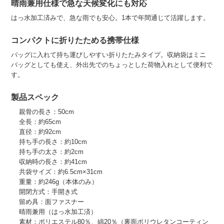
晴雨兼用仕様で急な天候変化にも対応
はっ水加工済みで、急な雨でも安心。1本で年間通じて活躍します。
コンパクトに折りたためる携帯仕様
バッグに入れて持ち運びしやすい折りたたみタイプ。収納袋はミニ
バッグとしても使え、外出先でのちょっとした荷物入れとして便利で
す。
製品スペック
親骨の長さ：50cm
全長：約65cm
直径：約92cm
持ち手の長さ：約10cm
持ち手の太さ：約2cm
収納時の長さ：約41cm
共袋サイズ：約6.5cm×31cm
重量：約246g（本体のみ）
開閉方式：手開き式
留め具：面ファスナー
晴雨兼用（はっ水加工済）
素材：ポリエステル80％、綿20％（裏面ポリウレタンコーティン