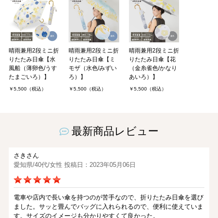
晴雨兼用2段ミニ折
晴雨兼用2段ミニ折
晴雨兼用2段ミニ折
りたたみ日傘【水
りたたみ日傘【ミ
りたたみ日傘【花
風船（薄卵色/うす
モザ（水色/みずい
（金糸雀色/かなり
たまごいろ）】
ろ）】
あいろ）】
￥5,500（税込）
￥5,500（税込）
￥5,500（税込）
最新商品レビュー
さきさん
愛知県/40代/女性 投稿日：2023年05月06日
電車や店内で長い傘を持つのが苦手なので、折りたたみ日傘を選び
ました。サッと畳んでバッグに入れられるので、便利に使えていま
す。サイズのイメージも分かりやすくて良かった。