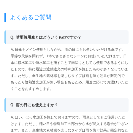
よくあるご質問
Q. 晴雨兼用傘とはどういうものですか？
A. 日傘をメイン使用としながら、雨の日にもお使いいただける傘です。
季節や天候を問わず、1本でさまざまなシーンにお使いいただけます。日
傘に撥水加工や防水加工を施すことで雨除けとしても使用できるようにし
たもので、特に最近は遮熱遮光の特殊加工を施したものが多くなっていま
す。ただし、傘生地の素材感を楽しむタイプは雨を防ぐ効果が限定的で
あったり遮熱遮光加工が無い場合もあるため、用途に応じてお選びいただ
くことをおすすめします。
Q. 雨の日にも使えますか？
A. はい、はっ水加工を施しておりますので、雨傘としてもご使用いただ
けます。ただし、縫い目や特殊加工の部分から水が浸入する場合がござい
ます。また、傘生地の素材感を楽しむタイプは雨を防ぐ効果が限定的なた