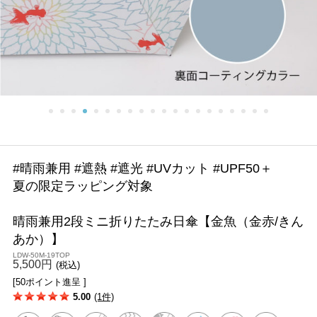
#晴雨兼用 #遮熱 #遮光 #UVカット #UPF50＋
夏の限定ラッピング対象
晴雨兼用2段ミニ折りたたみ日傘【金魚（金赤/きん
あか）】
LDW-50M-19TOP
5,500円
(税込)
[50ポイント進呈 ]
5.00
(1件)