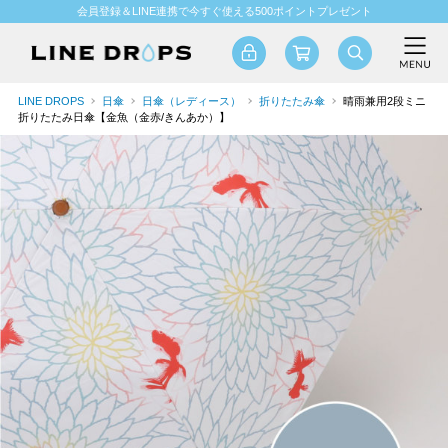
会員登録＆LINE連携で今すぐ使える500ポイントプレゼント
LINE DROPS
日傘
日傘（レディース）
折りたたみ傘
晴雨兼用2段ミニ
折りたたみ日傘【金魚（金赤/きんあか）】