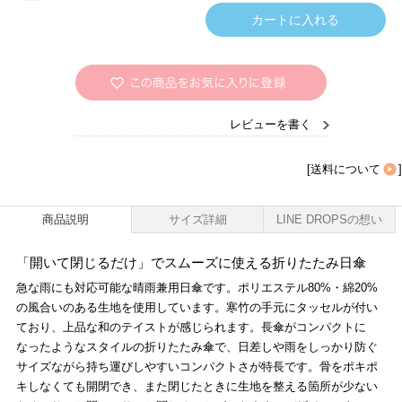
レビューを書く
[
送料について
]
商品説明
サイズ詳細
LINE DROPSの想い
「開いて閉じるだけ」でスムーズに使える折りたたみ日傘
急な雨にも対応可能な晴雨兼用日傘です。ポリエステル80%・綿20%
の風合いのある生地を使用しています。寒竹の手元にタッセルが付い
ており、上品な和のテイストが感じられます。長傘がコンパクトに
なったようなスタイルの折りたたみ傘で、日差しや雨をしっかり防ぐ
サイズながら持ち運びしやすいコンパクトさが特長です。骨をポキポ
キしなくても開閉でき、また閉じたときに生地を整える箇所が少ない