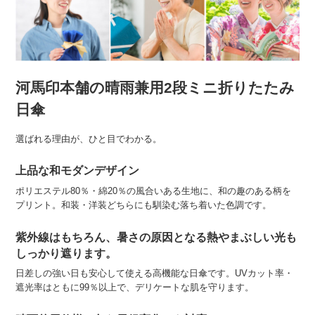
河馬印本舗の晴雨兼用2段ミニ折りたたみ
日傘
選ばれる理由が、ひと目でわかる。
上品な和モダンデザイン
ポリエステル80％・綿20％の風合いある生地に、和の趣のある柄を
プリント。和装・洋装どちらにも馴染む落ち着いた色調です。
紫外線はもちろん、暑さの原因となる熱やまぶしい光も
しっかり遮ります。
日差しの強い日も安心して使える高機能な日傘です。UVカット率・
遮光率はともに99％以上で、デリケートな肌を守ります。