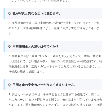
干ししていただくことで、徐々に軽減されます。
Q. 色が写真と異なるように感じます。
A. 商品画像はできる限り実物の色に近づけて撮影しておりますが、ご覧
のモニター環境や照明条件により、色味に差異が生じる場合がございま
す。
Q. 雨晴兼用傘との違いは何ですか？
A. 雨晴兼用傘は「雨傘にUVカット効果を加えたもの」で、遮熱・遮光加
工は施されていない場合が多く、晴れの日の快適性はやや限定的です。晴
雨兼用傘は遮熱・遮光・UVカットすべてに対応していることが多く、よ
り幅広い用途に対応します。
Q. 手開き傘の安全カバーがうまく止まりません。
A. 安全カバー付きの傘は、傘を閉じるときに指を守る構造です。開くと
きにカバーのボタンを押したまま開くと、傘が止まらず閉じてしまう場合
があります。開く際はボタンを押さずに、ロクロ部分を持ってゆっくり開