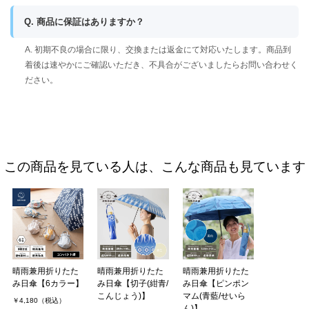
Q. 商品に保証はありますか？
A. 初期不良の場合に限り、交換または返金にて対応いたします。商品到
着後は速やかにご確認いただき、不具合がございましたらお問い合わせく
ださい。
この商品を見ている人は、こんな商品も見ています
晴雨兼用折りたた
晴雨兼用折りたた
晴雨兼用折りたた
み日傘【6カラー】
み日傘【切子(紺青/
み日傘【ピンポン
こんじょう)】
マム(青藍/せいら
￥4,180（税込）
ん)】