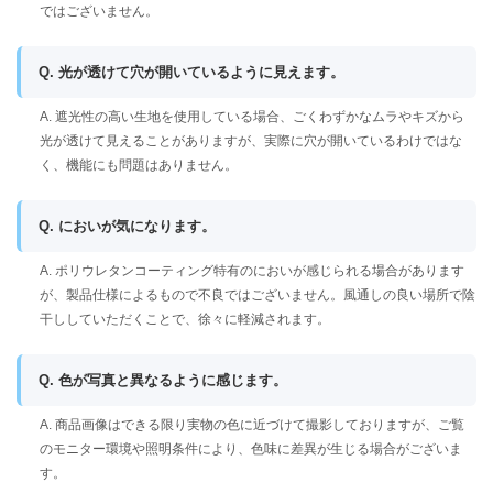
ではございません。
Q. 光が透けて穴が開いているように見えます。
A. 遮光性の高い生地を使用している場合、ごくわずかなムラやキズから
光が透けて見えることがありますが、実際に穴が開いているわけではな
く、機能にも問題はありません。
Q. においが気になります。
A. ポリウレタンコーティング特有のにおいが感じられる場合があります
が、製品仕様によるもので不良ではございません。風通しの良い場所で陰
干ししていただくことで、徐々に軽減されます。
Q. 色が写真と異なるように感じます。
A. 商品画像はできる限り実物の色に近づけて撮影しておりますが、ご覧
のモニター環境や照明条件により、色味に差異が生じる場合がございま
す。