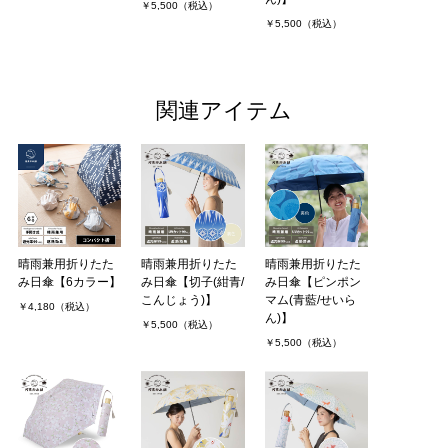
￥5,500（税込）
￥5,500（税込）
関連アイテム
晴雨兼用折りたた
晴雨兼用折りたた
晴雨兼用折りたた
み日傘【6カラー】
み日傘【切子(紺青/
み日傘【ピンポン
こんじょう)】
マム(青藍/せいら
￥4,180（税込）
ん)】
￥5,500（税込）
￥5,500（税込）