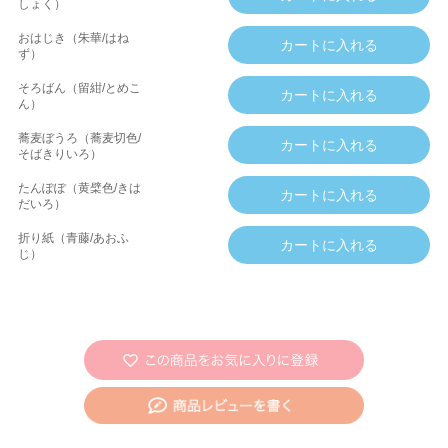
しょく）
おはじき（朱華/はね
ず）
そろばん（留紺/とめこ
ん）
蕎麦ぼうろ（蕎麦切色/
そばきりいろ）
たんぽぽ（黄檗色/きは
だいろ）
折り紙（青藤/あおふ
じ）