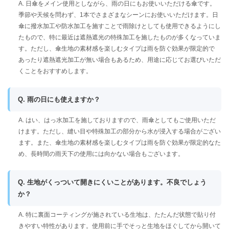
A. 日傘をメイン使用としながら、雨の日にもお使いいただける傘です。
季節や天候を問わず、1本でさまざまなシーンにお使いいただけます。日
傘に撥水加工や防水加工を施すことで雨除けとしても使用できるようにし
たもので、特に最近は遮熱遮光の特殊加工を施したものが多くなっていま
す。ただし、傘生地の素材感を楽しむタイプは雨を防ぐ効果が限定的で
あったり遮熱遮光加工が無い場合もあるため、用途に応じてお選びいただ
くことをおすすめします。
Q. 雨の日にも使えますか？
A. はい、はっ水加工を施しておりますので、雨傘としてもご使用いただ
けます。ただし、縫い目や特殊加工の部分から水が浸入する場合がござい
ます。また、傘生地の素材感を楽しむタイプは雨を防ぐ効果が限定的なた
め、長時間の雨天下の使用には向かない場合もございます。
Q. 生地がくっついて開きにくいことがあります。不良でしょう
か？
A. 特に裏面コーティングが施されている生地は、たたんだ状態で貼り付
きやすい特性があります。使用前に手でそっと生地をほぐしてから開いて