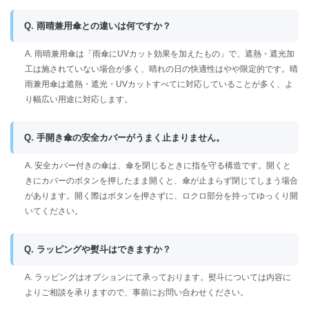
Q. 雨晴兼用傘との違いは何ですか？
A. 雨晴兼用傘は「雨傘にUVカット効果を加えたもの」で、遮熱・遮光加
工は施されていない場合が多く、晴れの日の快適性はやや限定的です。晴
雨兼用傘は遮熱・遮光・UVカットすべてに対応していることが多く、よ
り幅広い用途に対応します。
Q. 手開き傘の安全カバーがうまく止まりません。
A. 安全カバー付きの傘は、傘を閉じるときに指を守る構造です。開くと
きにカバーのボタンを押したまま開くと、傘が止まらず閉じてしまう場合
があります。開く際はボタンを押さずに、ロクロ部分を持ってゆっくり開
いてください。
Q. ラッピングや熨斗はできますか？
A. ラッピングはオプションにて承っております。熨斗については内容に
よりご相談を承りますので、事前にお問い合わせください。