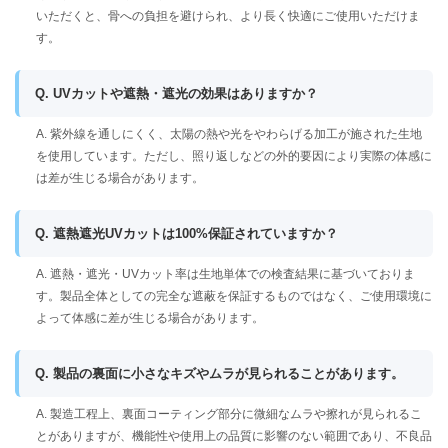
いただくと、骨への負担を避けられ、より長く快適にご使用いただけま
す。
Q. UVカットや遮熱・遮光の効果はありますか？
A. 紫外線を通しにくく、太陽の熱や光をやわらげる加工が施された生地
を使用しています。ただし、照り返しなどの外的要因により実際の体感に
は差が生じる場合があります。
Q. 遮熱遮光UVカットは100%保証されていますか？
A. 遮熱・遮光・UVカット率は生地単体での検査結果に基づいておりま
す。製品全体としての完全な遮蔽を保証するものではなく、ご使用環境に
よって体感に差が生じる場合があります。
Q. 製品の裏面に小さなキズやムラが見られることがあります。
A. 製造工程上、裏面コーティング部分に微細なムラや擦れが見られるこ
とがありますが、機能性や使用上の品質に影響のない範囲であり、不良品